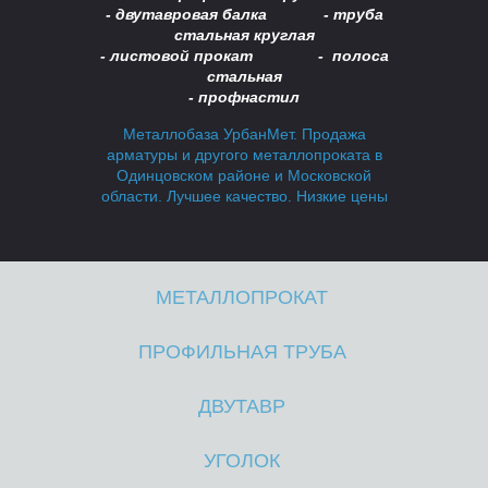
Б
Б
- двутавровая балка -
труба
стальная круглая
- листовой прокат - полоса
стальная
- профнастил
Металлобаза УрбанМет. Продажа
арматуры и другого металлопроката в
Одинцовском районе и Московской
области. Лучшее качество. Низкие цены
МЕТАЛЛОПРОКАТ
А
А
ПРОФИЛЬНАЯ ТРУБА
ДВУТАВР
УГОЛОК