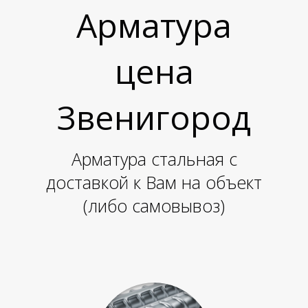
Л
Л
Арматура
цена
Звенигород
Арматура стальная с
Л
Л
доставкой к Вам на объект
(либо самовывоз)