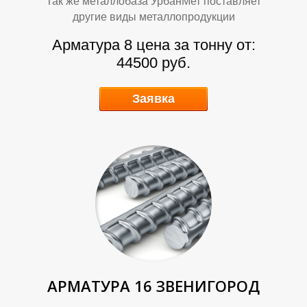
К
К
Так же металлобаза УрбанМет поставляет
другие виды металлопродукции
Арматура 8 цена за тонну от:
44500 руб.
Заявка
А
А
АРМАТУРА 16 ЗВЕНИГОРОД