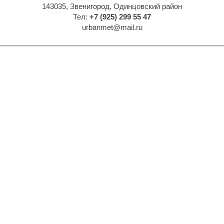
Т
Т
143035, Звенигород, Одинцовский район
Тел:
+7 (925) 299 55 47
urbanmet@mail.ru
Р
Р