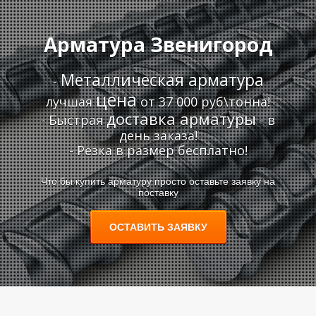
Арматура Звенигород
А
А
Металлическая арматура
-
цена
лучшая
от 37 000 руб\тонна!
доставка арматуры
- Быстрая
- в
день заказа!
- Резка в размер бесплатно!
Что бы купить арматуру просто оставьте заявку на
поставку
ОСТАВИТЬ ЗАЯВКУ