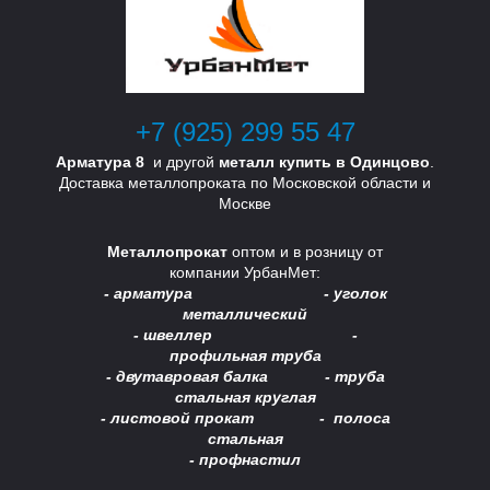
В
У
+7 (925) 299 55 47
Арматура 8
и другой
металл купить в Одинцово
.
Доставка металлопроката по Московской области и
Москве
Т
Металлопрокат
оптом и в розницу от
компании УрбанМет:
- арматура - уголок
металлический
А
- швеллер -
профильная труба
- двутавровая балка -
труба
стальная круглая
- листовой прокат - полоса
В
стальная
- профнастил