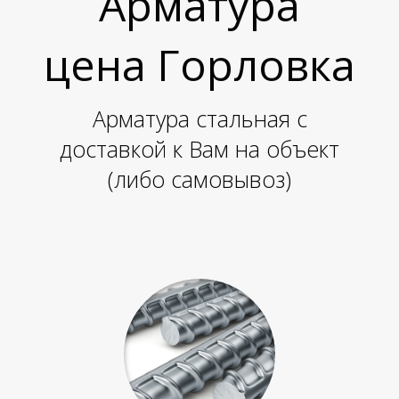
Л
Л
Арматура
цена Горловка
Арматура стальная с
доставкой к Вам на объект
(либо самовывоз)
Л
Л