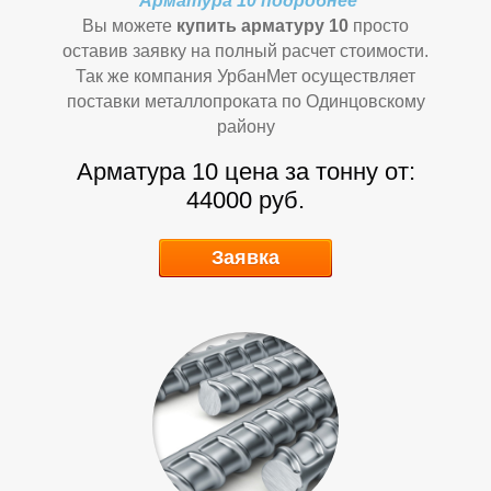
П
П
Арматура 10 подробнее
Вы можете
купить арматуру 10
просто
оставив заявку на полный расчет стоимости.
Так же компания УрбанМет осуществляет
поставки металлопроката по Одинцовскому
району
Арматура 10 цена за тонну от:
44000 руб.
Заявка
Р
Р