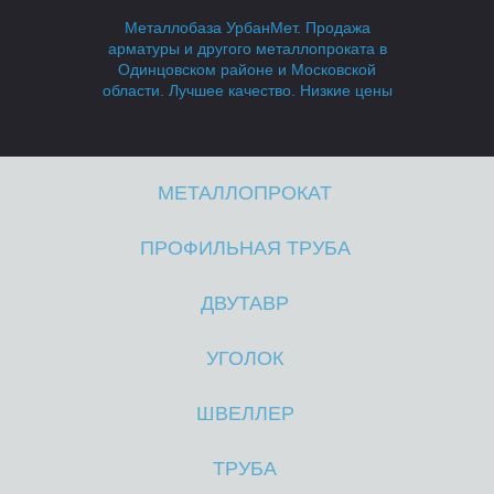
Б
Б
Металлобаза УрбанМет. Продажа
арматуры и другого металлопроката в
Одинцовском районе и Московской
области. Лучшее качество. Низкие цены
МЕТАЛЛОПРОКАТ
А
А
ПРОФИЛЬНАЯ ТРУБА
ДВУТАВР
УГОЛОК
ШВЕЛЛЕР
ТРУБА