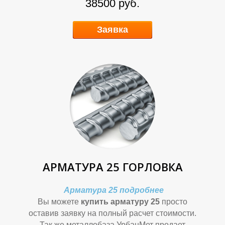
38500 руб.
Ь
Ь
Заявка
Н
Н
АРМАТУРА 25 ГОРЛОВКА
Арматура 25 подробнее
Вы можете
купить арматуру 25
просто
оставив заявку на полный расчет стоимости.
Так же металлобаза УрбанМет продает