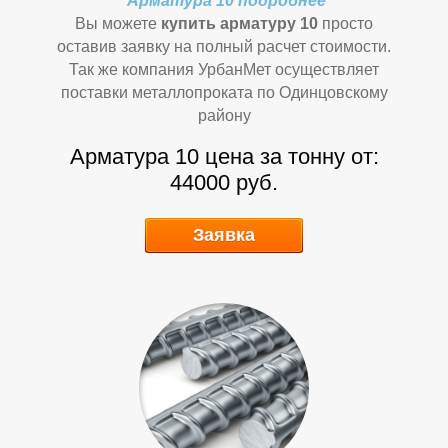
П
П
Арматура 10 подробнее
Вы можете
купить арматуру 10
просто
оставив заявку на полный расчет стоимости.
Так же компания УрбанМет осуществляет
поставки металлопроката по Одинцовскому
району
Арматура 10 цена за тонну от:
44000 руб.
Заявка
Р
Р