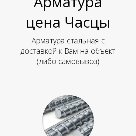
Л
Л
Арматура
цена Часцы
Арматура стальная с
доставкой к Вам на объект
(либо самовывоз)
Л
Л