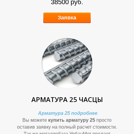
Ь
Ь
38500 руб.
Заявка
Н
Н
АРМАТУРА 25 ЧАСЦЫ
Арматура 25 подробнее
Вы можете
купить арматуру 25
просто
оставив заявку на полный расчет стоимости.
Так же металлобаза УрбанМет продает