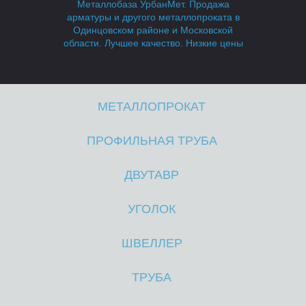
Металлобаза УрбанМет. Продажа
арматуры и другого металлопроката в
Одинцовском районе и Московской
области. Лучшее качество. Низкие цены
МЕТАЛЛОПРОКАТ
А
А
ПРОФИЛЬНАЯ ТРУБА
ДВУТАВР
УГОЛОК
ШВЕЛЛЕР
ТРУБА