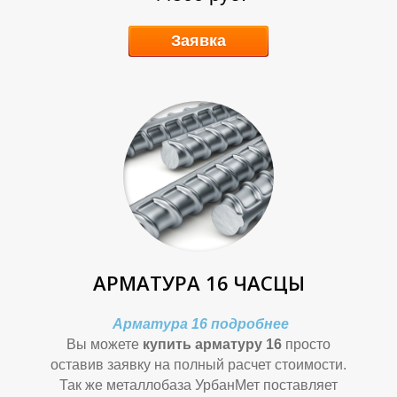
К
К
Заявка
А
А
АРМАТУРА 16 ЧАСЦЫ
Арматура 16 подробнее
Вы можете
купить арматуру 16
просто
оставив заявку на полный расчет стоимости.
Так же металлобаза УрбанМет поставляет