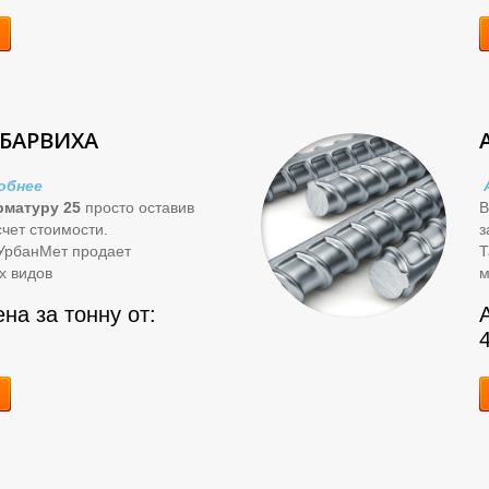
 БАРВИХА
обнее
рматуру 25
просто оставив
В
счет стоимости.
з
 УрбанМет продает
Т
х видов
м
на за тонну от: