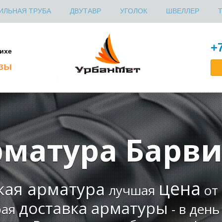
ИЛЬНАЯ ТРУБА
ДВУТАВР
УГОЛОК
ШВЕЛЛЕР
+7
ихе
азы
рматура Барви
цена
кая арматура
лучшая
от 
доставка арматуры
рая
- в день