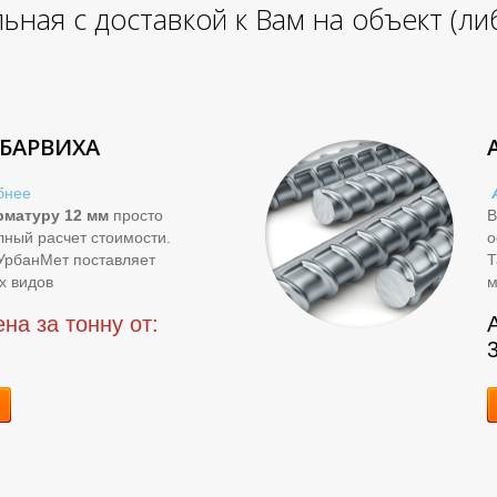
ьная с доставкой к Вам на объект (л
 БАРВИХА
бнее
рматуру 12 мм
просто
В
лный расчет стоимости.
о
УрбанМет поставляет
Т
х видов
м
на за тонну от: