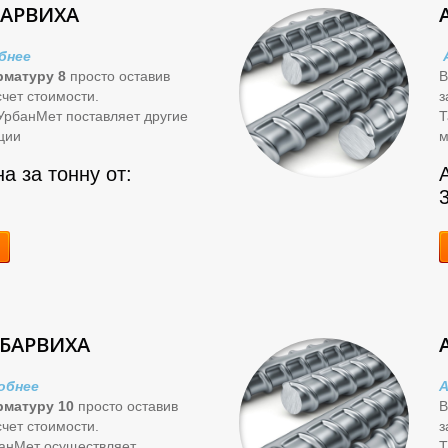
БАРВИХА
бнее
рматуру 8
просто оставив
В
счет стоимости.
з
УрбанМет поставляет другие
Т
ции
м
а за тонну от:
 БАРВИХА
обнее
А
рматуру 10
просто оставив
В
счет стоимости.
з
банМет осуществляет
Т