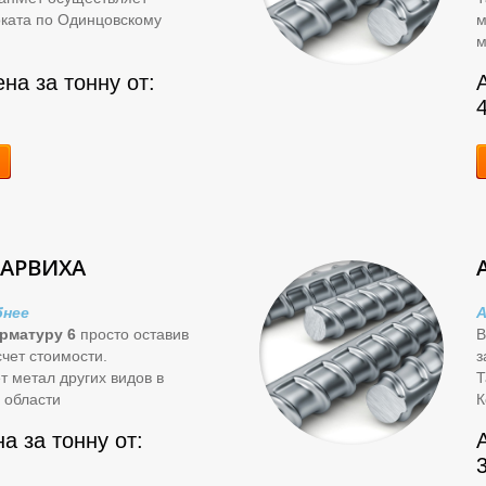
оката по Одинцовскому
м
м
на за тонну от:
БАРВИХА
бнее
А
арматуру 6
просто оставив
В
счет стоимости.
з
 метал других видов в
Т
 области
К
а за тонну от: