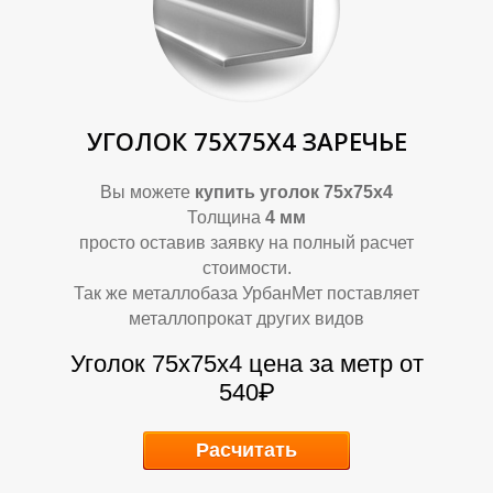
П
П
УГОЛОК 75Х75Х4 ЗАРЕЧЬЕ
Вы можете
купить уголок 75х75х4
Толщина
4 м
м
просто оставив заявку на полный расчет
стоимости.
Так же металлобаза УрбанМет поставляет
металлопрокат других видов
Уголок 75х75х4 цена за метр от
540₽
Расчитать