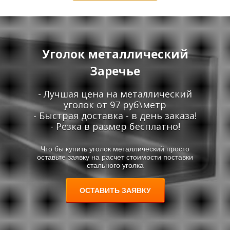
Уголок металлический
Заречье
Т
Т
- Лучшая цена на металлический
уголок от 97 руб\метр
- Быстрая доставка - в день заказа!
- Резка в размер бесплатно!
Что бы купить уголок металлический просто
оставьте заявку на расчет стоимости поставки
стального уголка
ОСТАВИТЬ ЗАЯВКУ