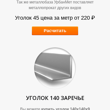
О
О
Так же металлобаза УрбанМет поставляет
металлопрокат других видов
Уголок 45 цена за метр от 220 ₽
Расчитать
УГОЛОК 140 ЗАРЕЧЬЕ
Вы можете
купить уголок 140х140х9