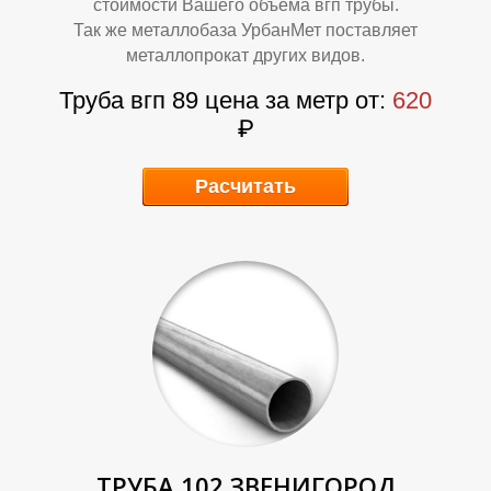
Т
Т
стоимости Вашего объема вгп трубы.
Так же металлобаза УрбанМет поставляет
металлопрокат других видов.
Труба вгп 89 цена за метр от:
620
₽
Расчитать
ТРУБА 102 ЗВЕНИГОРОД