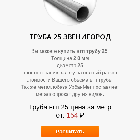
О
О
ТРУБА 25 ЗВЕНИГОРОД
Вы можете
купить
вгп трубу 25
Толщина
2,8 мм
диаметр
25
просто оставив заявку на полный расчет
стоимости Вашего объема вгп трубы.
Так же металлобаза УрбанМет поставляет
металлопрокат других видов.
Труба вгп 25 цена за метр
от:
154
₽
Расчитать