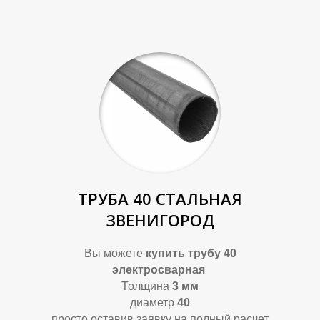
Б
У
ТРУБА 40 СТАЛЬНАЯ
ЗВЕНИГОРОД
Вы можете
купить
трубу 40
электросварная
Толщина
3 мм
диаметр
40
просто оставив заявку на полный расчет