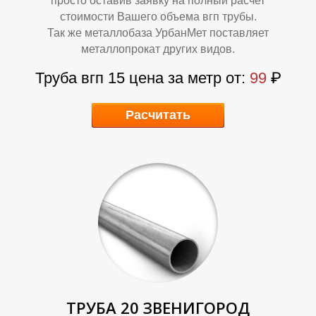
Л
Л
просто оставив заявку на полный расчет
стоимости Вашего объема вгп трубы.
Так же металлобаза УрбанМет поставляет
металлопрокат других видов.
Труба вгп 15 цена за метр от:
99
₽
Расчитать
ТРУБА 20 ЗВЕНИГОРОД