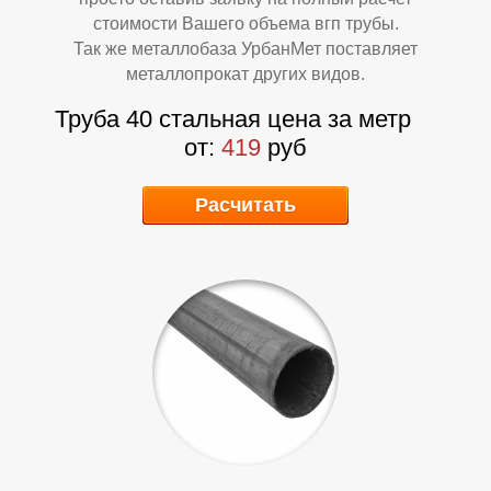
А
Б
стоимости Вашего объема вгп трубы.
Так же металлобаза УрбанМет поставляет
металлопрокат других видов.
Труба 40 стальная цена за метр
от:
419
руб
Расчитать