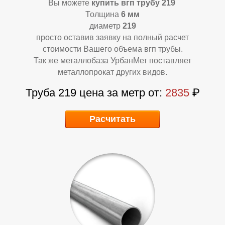
Вы можете
купить
вгп трубу 219
Толщина
6 мм
диаметр
219
просто оставив заявку на полный расчет
стоимости Вашего объема вгп трубы.
Так же металлобаза УрбанМет поставляет
металлопрокат других видов.
Р
Т
Труба 219 цена за метр от:
2835
₽
Расчитать