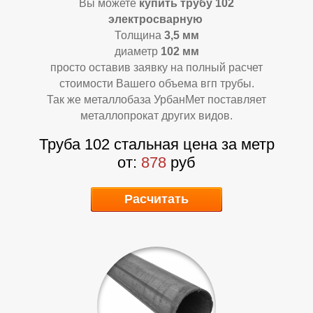
Вы можете
купить трубу 102
электросварную
Толщина
3,5 мм
диаметр
102 мм
просто оставив заявку на полный расчет
Т
У
стоимости Вашего объема вгп трубы.
Так же металлобаза УрбанМет поставляет
металлопрокат других видов.
Труба 102 стальная цена за метр
от:
878
руб
Расчитать