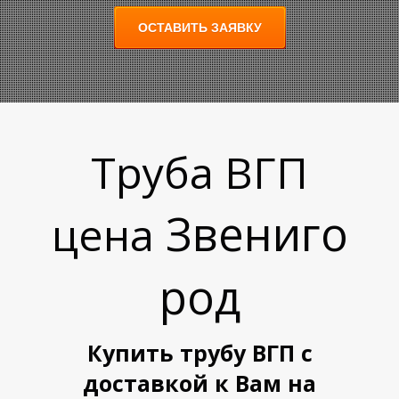
ОСТАВИТЬ ЗАЯВКУ
Труба ВГП
А
А
Звениго
цена
род
Купить трубу ВГП с
доставкой к Вам на