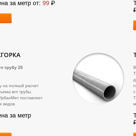
ена за метр от:
99
₽
ХГОРКА
п трубу 25
В
д
ку на полный расчет
п
ъема вгп трубы.
с
УрбанМет поставляет
Т
х видов.
м
ена за метр