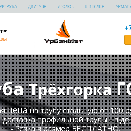
ОФТРУБА
ДВУТАВР
УГОЛОК
ШВЕЛЛЕР
АРМАТ
ПРОФНАСТИЛ
+7
орке
азы
уба
Г
Трёхгорка
цена
ая
на трубу стальную от 100 
я доставка профильной трубы - в ден
- Резка в размер БЕСПЛАТНО!