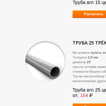
Труба вгп 15 ц
Расчитать
ТРУБА 25 ТРЁ
Вы можете
купить
вг
Толщина
2,8 мм
диаметр
25
просто оставив заяв
стоимости Вашего об
Так же металлобаза 
металлопрокат други
Труба вгп 25 ц
от:
154
₽