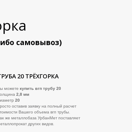
орка
либо самовывоз)
ТРУБА 20 ТРЁХГОРКА
ы можете
купить вгп трубу 20
Толщина
2,8 мм
иаметр
20
росто оставив заявку на полный расчет
тоимости Вашего объема вгп трубы.
ак же металлобаза УрбанМет поставляет
еталлопрокат других видов.