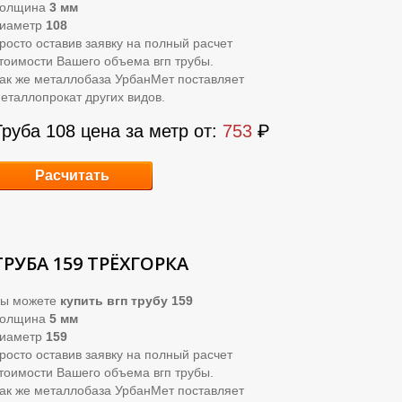
Толщина
3 мм
иаметр
108
росто оставив заявку на полный расчет
тоимости Вашего объема вгп трубы.
ак же металлобаза УрбанМет поставляет
еталлопрокат других видов.
Труба 108 цена за метр от:
753
₽
Расчитать
ТРУБА 159 ТРЁХГОРКА
ы можете
купить вгп трубу 159
Толщина
5 мм
иаметр
159
росто оставив заявку на полный расчет
тоимости Вашего объема вгп трубы.
ак же металлобаза УрбанМет поставляет