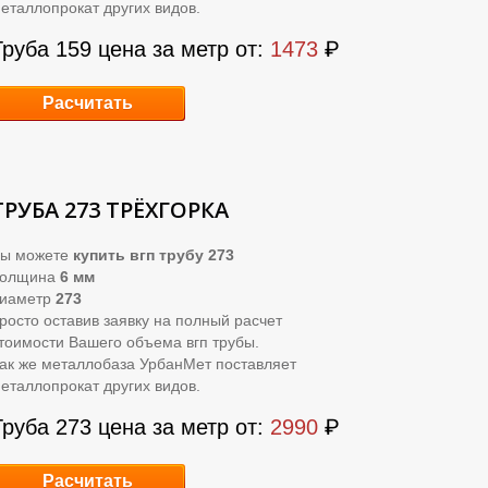
еталлопрокат других видов.
Труба 159 цена за метр от:
1473
₽
Расчитать
ТРУБА 273 ТРЁХГОРКА
ы можете
купить вгп трубу 273
Толщина
6 мм
иаметр
273
росто оставив заявку на полный расчет
тоимости Вашего объема вгп трубы.
ак же металлобаза УрбанМет поставляет
еталлопрокат других видов.
Труба 273 цена за метр от:
2990
₽
Расчитать