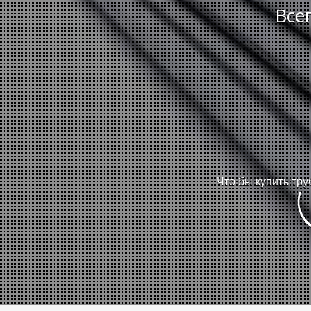
Все
Что бы купить тру