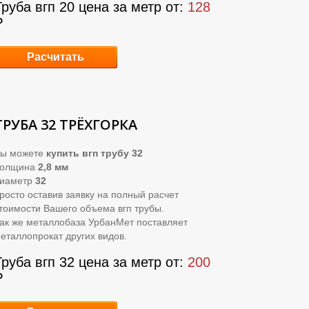
Труба вгп 20 цена за метр от:
128
₽
Расчитать
ТРУБА 32 ТРЁХГОРКА
ы можете
купить вгп трубу 32
Толщина
2,8 мм
иаметр
32
росто оставив заявку на полный расчет
тоимости Вашего объема вгп трубы.
ак же металлобаза УрбанМет поставляет
еталлопрокат других видов.
Труба вгп 32 цена за метр от:
200
₽