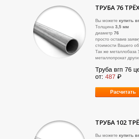
ТРУБА 76 ТРЁ
Вы можете
купить
вг
Толщина
3,5 мм
диаметр
76
просто оставив заяв
стоимости Вашего об
Так же металлобаза 
металлопрокат други
Труба вгп 76 ц
от:
487
₽
Расчитать
ТРУБА 102 ТР
Вы можете
купить
вг