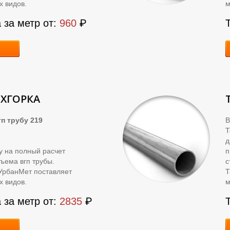
х видов.
м
 за метр от:
960
₽
ЁХГОРКА
п трубу 219
В
д
ку на полный расчет
п
ъема вгп трубы.
с
УрбанМет поставляет
Т
х видов.
м
 за метр от:
2835
₽