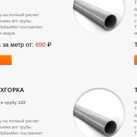
д
ку на полный расчет
п
ъема вгп трубы.
с
УрбанМет поставляет
Т
х видов.
м
 за метр от:
690
₽
ЁХГОРКА
п трубу 133
В
д
ку на полный расчет
п
ъема вгп трубы.
с
УрбанМет поставляет
Т