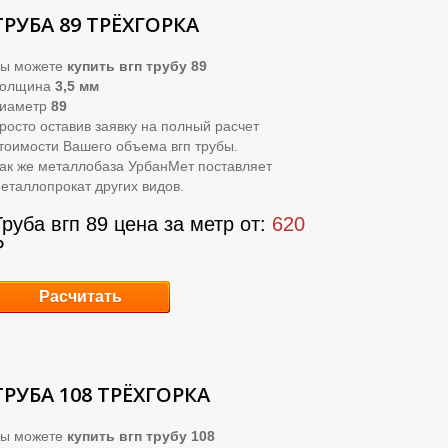
ТРУБА 89 ТРЁХГОРКА
ы можете
купить вгп трубу 89
Толщина
3,5 мм
иаметр
89
росто оставив заявку на полный расчет
тоимости Вашего объема вгп трубы.
ак же металлобаза УрбанМет поставляет
еталлопрокат других видов.
Труба вгп 89 цена за метр от:
620
₽
Расчитать
ТРУБА 108 ТРЁХГОРКА
ы можете
купить вгп трубу 108