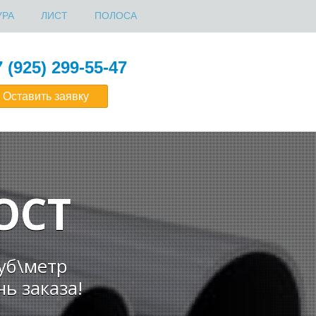
УРА
ЛИСТ
ПОЛОСА
 (925) 299-55-47
Оставить заявку
ОСТ
руб\метр
ь заказа!