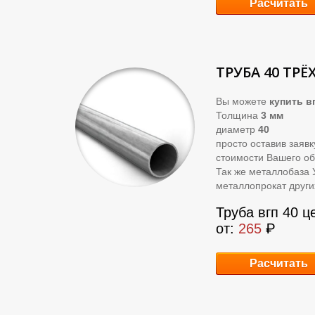
Расчитать
ТРУБА 40 ТРЁ
Вы можете
купить
вг
Толщина
3 мм
диаметр
40
просто оставив заяв
стоимости Вашего об
Так же металлобаза 
металлопрокат други
Труба вгп 40 ц
от:
265
₽
Расчитать