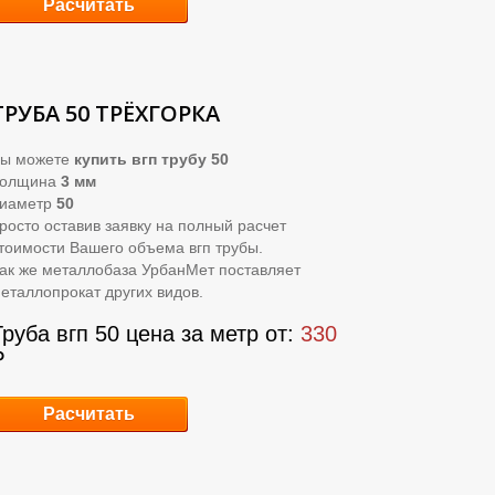
Расчитать
ТРУБА 50 ТРЁХГОРКА
ы можете
купить вгп трубу 50
Толщина
3 мм
иаметр
50
росто оставив заявку на полный расчет
тоимости Вашего объема вгп трубы.
ак же металлобаза УрбанМет поставляет
еталлопрокат других видов.
Труба вгп 50 цена за метр от:
330
₽
Расчитать