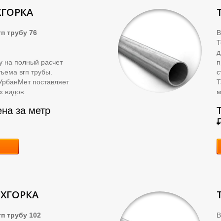
ХГОРКА
п трубу 76
В
д
ку на полный расчет
п
ъема вгп трубы.
с
УрбанМет поставляет
Т
х видов.
м
ена за метр
ЁХГОРКА
п трубу 102
В