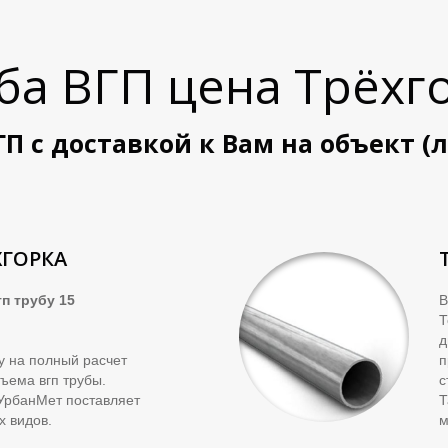
ба ВГП цена
Трёхг
ГП с доставкой к Вам на объект (
ХГОРКА
п трубу 15
В
д
ку на полный расчет
п
ъема вгп трубы.
с
УрбанМет поставляет
Т
х видов.
м