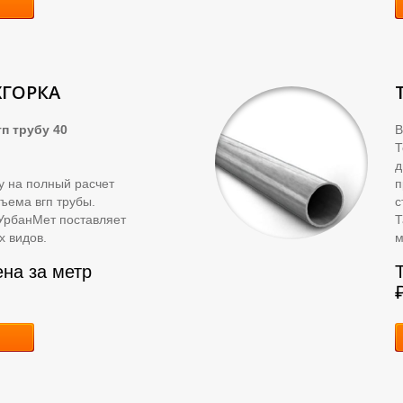
ХГОРКА
п трубу 40
В
д
ку на полный расчет
п
ъема вгп трубы.
с
УрбанМет поставляет
Т
х видов.
м
ена за метр