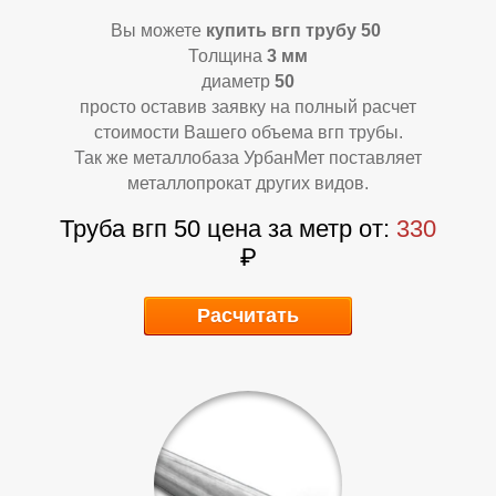
Вы можете
купить вгп трубу 50
Толщина
3 мм
диаметр
50
просто оставив заявку на полный расчет
стоимости Вашего объема вгп трубы.
Так же металлобаза УрбанМет поставляет
К
К
металлопрокат других видов.
Труба вгп 50 цена за метр от:
330
₽
Расчитать