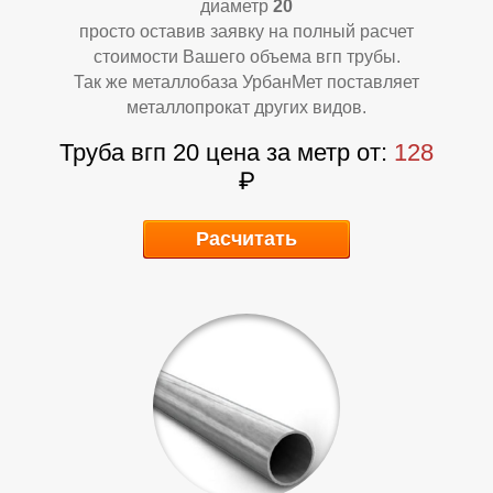
Л
Л
диаметр
20
просто оставив заявку на полный расчет
стоимости Вашего объема вгп трубы.
Так же металлобаза УрбанМет поставляет
металлопрокат других видов.
Труба вгп 20 цена за метр от:
128
₽
Расчитать