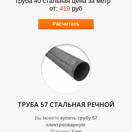
А
Б
Труба 40 стальная цена за метр
от:
419
руб
Расчитать
ТРУБА 57 СТАЛЬНАЯ РЕЧНОЙ
Вы можете
купить трубу 57
электросварную
Толщина
3 мм