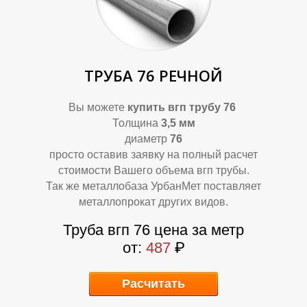
ТРУБА 76 РЕЧНОЙ
Вы можете
купить
вгп трубу 76
Толщина
3,5 мм
диаметр
76
А
А
просто оставив заявку на полный расчет
стоимости Вашего объема вгп трубы.
Так же металлобаза УрбанМет поставляет
металлопрокат других видов.
Труба вгп 76 цена за метр
от:
487
₽
Расчитать