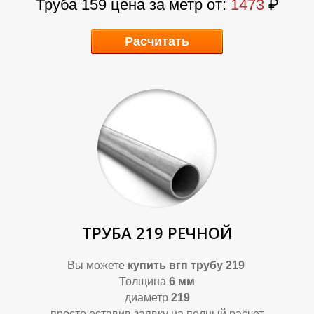
Труба 159 цена за метр от:
1473
₽
Расчитать
Т
И
ТРУБА 219 РЕЧНОЙ
Вы можете
купить
вгп трубу 219
Толщина
6 мм
диаметр
219
просто оставив заявку на полный расчет