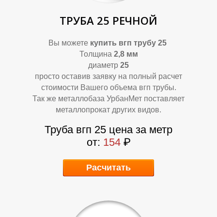
О
О
ТРУБА 25 РЕЧНОЙ
Вы можете
купить
вгп трубу 25
Толщина
2,8 мм
диаметр
25
просто оставив заявку на полный расчет
стоимости Вашего объема вгп трубы.
Так же металлобаза УрбанМет поставляет
металлопрокат других видов.
Труба вгп 25 цена за метр
от:
154
₽
Расчитать