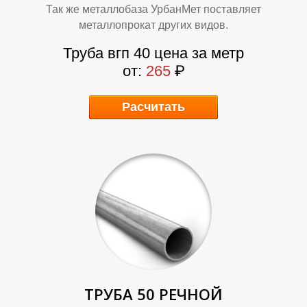
Так же металлобаза УрбанМет поставляет
металлопрокат других видов.
Труба вгп 40 цена за метр
О
О
от:
265
₽
Расчитать
ТРУБА 50 РЕЧНОЙ