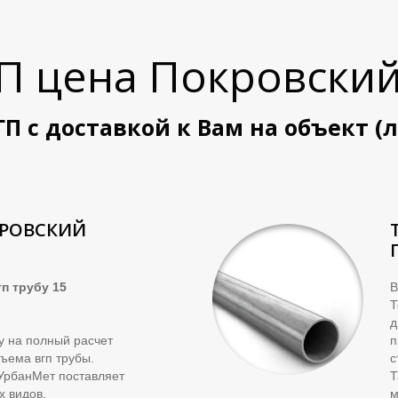
ГП цена
Покровский
ГП с доставкой к Вам на объект (
КРОВСКИЙ
п трубу 15
В
д
ку на полный расчет
п
ъема вгп трубы.
с
УрбанМет поставляет
Т
х видов.
м