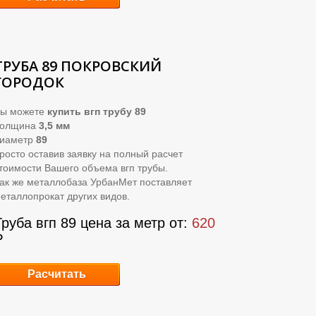
ТРУБА 89 ПОКРОВСКИЙ
ГОРОДОК
ы можете
купить вгп трубу 89
Толщина
3,5 мм
иаметр
89
росто оставив заявку на полный расчет
тоимости Вашего объема вгп трубы.
ак же металлобаза УрбанМет поставляет
еталлопрокат других видов.
Труба вгп 89 цена за метр от:
620
₽
Расчитать