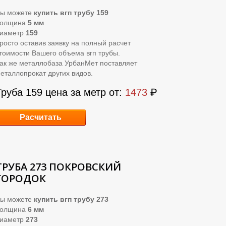
ы можете
купить вгп трубу 159
Толщина
5 мм
иаметр
159
росто оставив заявку на полный расчет
тоимости Вашего объема вгп трубы.
ак же металлобаза УрбанМет поставляет
еталлопрокат других видов.
Труба 159 цена за метр от:
1473
₽
Расчитать
ТРУБА 273 ПОКРОВСКИЙ
ГОРОДОК
ы можете
купить вгп трубу 273
Толщина
6 мм
иаметр
273