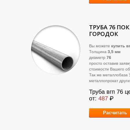
ТРУБА 76 ПО
ГОРОДОК
Вы можете
купить
вг
Толщина
3,5 мм
диаметр
76
просто оставив заяв
стоимости Вашего об
Так же металлобаза 
металлопрокат други
Труба вгп 76 ц
от:
487
₽
Расчитать