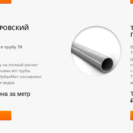
КРОВСКИЙ
п трубу 76
В
д
ку на полный расчет
п
ъема вгп трубы.
с
УрбанМет поставляет
Т
х видов.
м
ена за метр