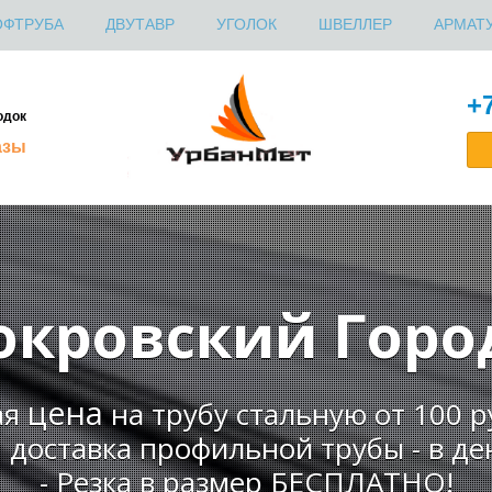
ОФТРУБА
ДВУТАВР
УГОЛОК
ШВЕЛЛЕР
АРМАТ
ПРОФНАСТИЛ
+7
одок
азы
окровский Гор
цена
ая
на трубу стальную от 100 
я доставка профильной трубы - в ден
- Резка в размер БЕСПЛАТНО!