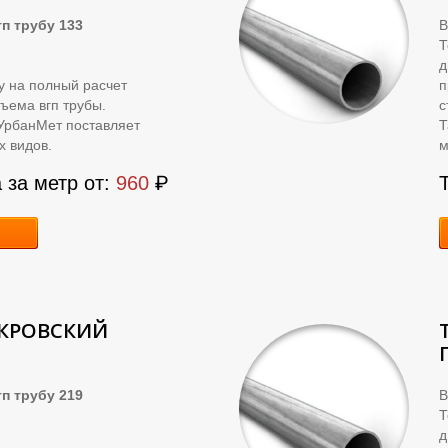
п трубу 133
В
д
ку на полный расчет
п
ъема вгп трубы.
с
УрбанМет поставляет
Т
х видов.
м
 за метр от:
960
₽
ОКРОВСКИЙ
п трубу 219
В
д