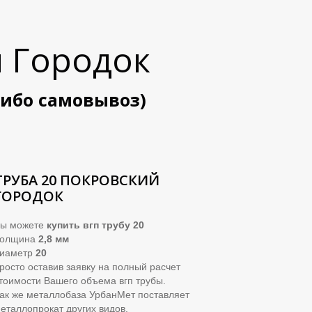
 Городок
либо самовывоз)
ТРУБА 20 ПОКРОВСКИЙ
ГОРОДОК
ы можете
купить вгп трубу 20
Толщина
2,8 мм
иаметр
20
росто оставив заявку на полный расчет
тоимости Вашего объема вгп трубы.
ак же металлобаза УрбанМет поставляет
еталлопрокат других видов.