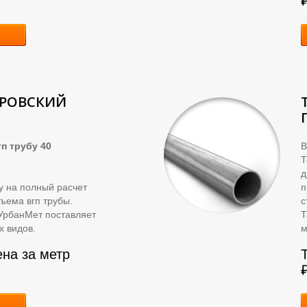
КРОВСКИЙ
п трубу 40
В
д
ку на полный расчет
п
ъема вгп трубы.
с
УрбанМет поставляет
Т
х видов.
м
ена за метр