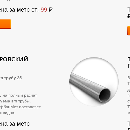
ена за метр от:
99
₽
КРОВСКИЙ
п трубу 25
В
д
ку на полный расчет
п
ъема вгп трубы.
с
УрбанМет поставляет
Т
х видов.
м
ена за метр