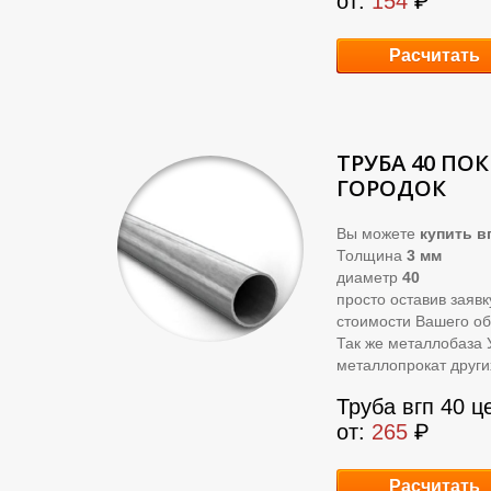
от:
154
₽
Расчитать
ТРУБА 40 ПО
ГОРОДОК
Вы можете
купить
вг
Толщина
3 мм
диаметр
40
просто оставив заяв
стоимости Вашего об
Так же металлобаза 
металлопрокат други
Труба вгп 40 ц
от:
265
₽
Расчитать