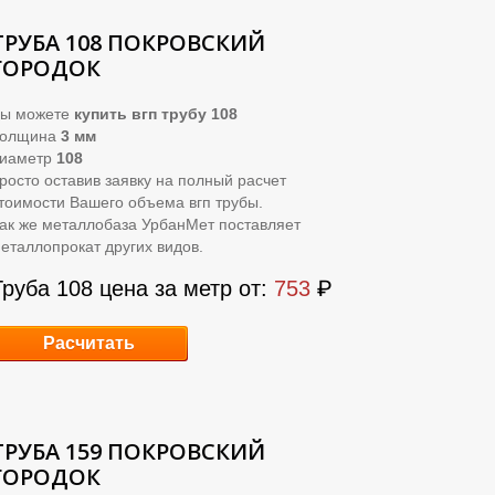
ТРУБА 108 ПОКРОВСКИЙ
ГОРОДОК
ы можете
купить вгп трубу 108
Толщина
3 мм
иаметр
108
росто оставив заявку на полный расчет
тоимости Вашего объема вгп трубы.
ак же металлобаза УрбанМет поставляет
еталлопрокат других видов.
Труба 108 цена за метр от:
753
₽
Расчитать
ТРУБА 159 ПОКРОВСКИЙ
ГОРОДОК