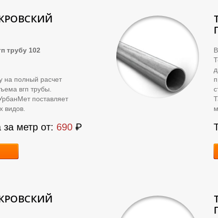
ОКРОВСКИЙ
п трубу 102
В
д
ку на полный расчет
п
ъема вгп трубы.
с
УрбанМет поставляет
Т
х видов.
м
 за метр от:
690
₽
ОКРОВСКИЙ