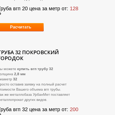
Труба вгп 20 цена за метр от:
128
₽
Расчитать
ТРУБА 32 ПОКРОВСКИЙ
ГОРОДОК
ы можете
купить вгп трубу 32
Толщина
2,8 мм
иаметр
32
росто оставив заявку на полный расчет
тоимости Вашего объема вгп трубы.
ак же металлобаза УрбанМет поставляет
еталлопрокат других видов.
Труба вгп 32 цена за метр от:
200