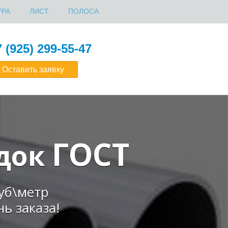
УРА
ЛИСТ
ПОЛОСА
 (925) 299-55-47
Оставить заявку
ГОСТ
одок
руб\метр
ь заказа!