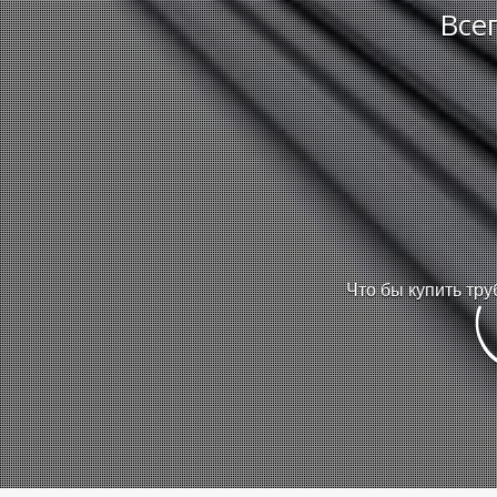
Все
Что бы купить тру