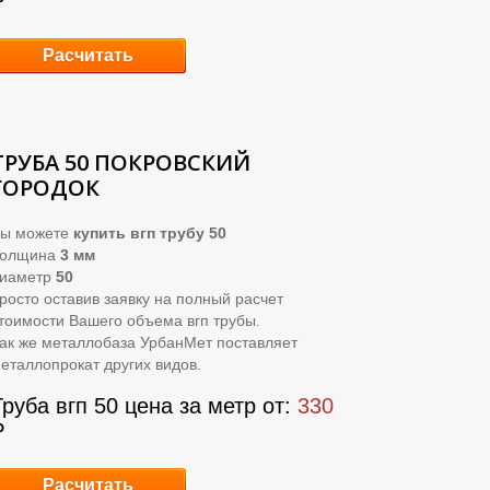
₽
Расчитать
ТРУБА 50 ПОКРОВСКИЙ
ГОРОДОК
ы можете
купить вгп трубу 50
Толщина
3 мм
иаметр
50
росто оставив заявку на полный расчет
тоимости Вашего объема вгп трубы.
ак же металлобаза УрбанМет поставляет
еталлопрокат других видов.
Труба вгп 50 цена за метр от:
330
₽
Расчитать