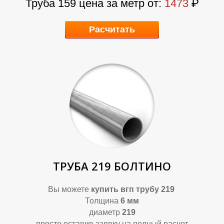
Труба 159 цена за метр от:
1473
₽
Расчитать
Т
И
ТРУБА 219 БОЛТИНО
Вы можете
купить
вгп трубу 219
Толщина
6 мм
диаметр
219
просто оставив заявку на полный расчет