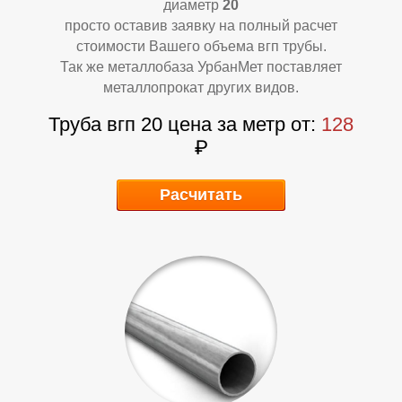
Л
Л
диаметр
20
просто оставив заявку на полный расчет
стоимости Вашего объема вгп трубы.
Так же металлобаза УрбанМет поставляет
металлопрокат других видов.
Труба вгп 20 цена за метр от:
128
₽
Расчитать