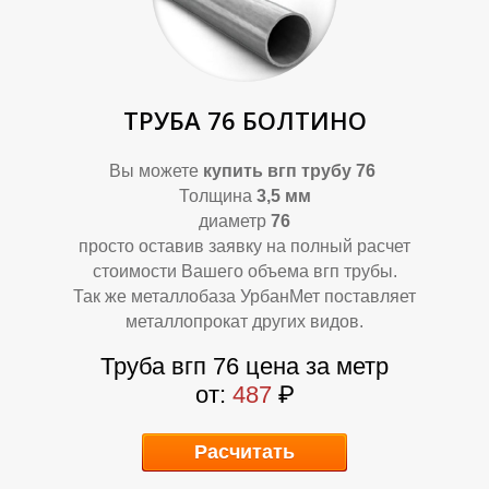
ТРУБА 76 БОЛТИНО
Вы можете
купить
вгп трубу 76
Толщина
3,5 мм
диаметр
76
А
А
просто оставив заявку на полный расчет
стоимости Вашего объема вгп трубы.
Так же металлобаза УрбанМет поставляет
металлопрокат других видов.
Труба вгп 76 цена за метр
от:
487
₽
Расчитать