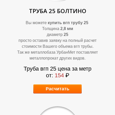
О
О
ТРУБА 25 БОЛТИНО
Вы можете
купить
вгп трубу 25
Толщина
2,8 мм
диаметр
25
просто оставив заявку на полный расчет
стоимости Вашего объема вгп трубы.
Так же металлобаза УрбанМет поставляет
металлопрокат других видов.
Труба вгп 25 цена за метр
от:
154
₽
Расчитать