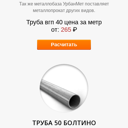
Так же металлобаза УрбанМет поставляет
металлопрокат других видов.
Труба вгп 40 цена за метр
О
О
от:
265
₽
Расчитать
ТРУБА 50 БОЛТИНО