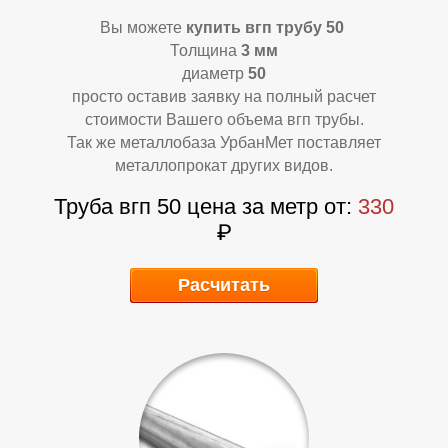
Вы можете
купить вгп трубу 50
Толщина
3 мм
диаметр
50
просто оставив заявку на полный расчет
стоимости Вашего объема вгп трубы.
Так же металлобаза УрбанМет поставляет
К
К
металлопрокат других видов.
Труба вгп 50 цена за метр от:
330
₽
Расчитать