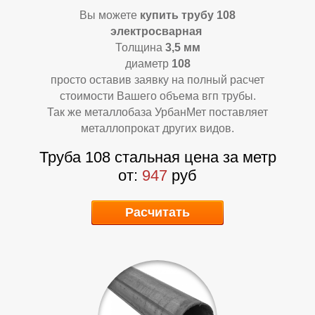
Вы можете
купить
трубу 108
электросварная
Толщина
3,5 мм
диаметр
108
просто оставив заявку на полный расчет
стоимости Вашего объема вгп трубы.
А
Т
Так же металлобаза УрбанМет поставляет
металлопрокат других видов.
Труба 108 стальная цена за метр
от:
947
руб
Расчитать