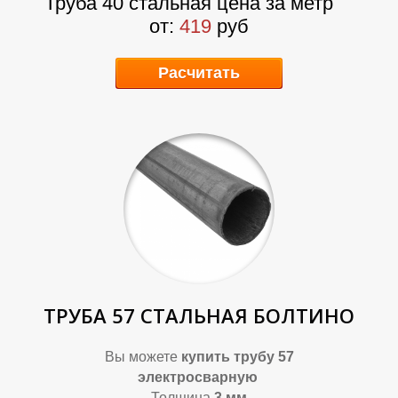
А
Б
Труба 40 стальная цена за метр
от:
419
руб
Расчитать
ТРУБА 57 СТАЛЬНАЯ БОЛТИНО
Вы можете
купить трубу 57
электросварную
Толщина
3 мм