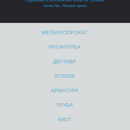
Одинцово и Московской области. Лучшее
качество. Низкие цены
МЕТАЛЛОПРОКАТ
ПРОФТРУБА
В
В
ДВУТАВР
УГОЛОК
АРМАТУРА
ТРУБА
ЛИСТ