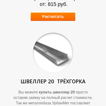
О
О
от: 815 руб.
Расчитать
К
К
ШВЕЛЛЕР 20
ТРЁХГОРКА
Вы можете
купить швеллер 20
просто
оставив заявку на полный расчет стоимости.
Так же металлобаза УрбанМет поставляет