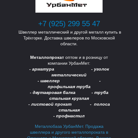
Т
Т
+7 (925) 299 55 47
Швеллер металлический и другой металл купить в
. Доставка швелеров по Московской
Трёхгорке
области.
Металлопрокат
оптом и в розницу от
компании УрбанМет:
- арматура - уголок
металлический
- швеллер -
А
А
профильная труба
- двутавровая балка -
труба
стальная круглая
- листовой прокат - полоса
стальная
- профнастил
Металлобаза УрбанМет. Продажа
швеллера и другого металлопроката в