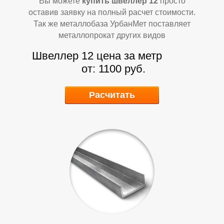
Вы можете
купить швеллер 12
просто
оставив заявку на полный расчет стоимости.
Т
Т
Так же металлобаза УрбанМет поставляет
металлопрокат других видов
Швеллер 12 цена за метр
от: 1100 руб.
Расчитать