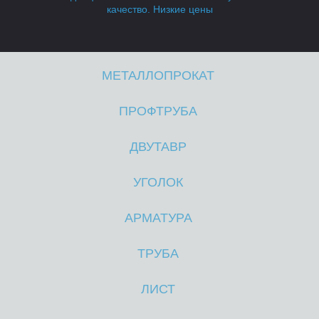
качество. Низкие цены
МЕТАЛЛОПРОКАТ
ПРОФТРУБА
В
В
ДВУТАВР
УГОЛОК
АРМАТУРА
ТРУБА
ЛИСТ