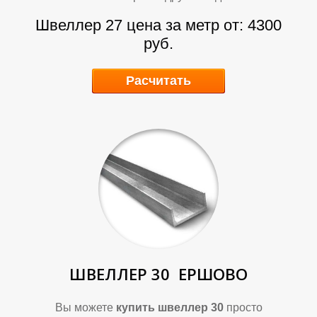
А
А
Швеллер 27 цена за метр от: 4300
руб.
Расчитать
Д
Д
ШВЕЛЛЕР 30
ЕРШОВО
Вы можете
купить швеллер 30
просто