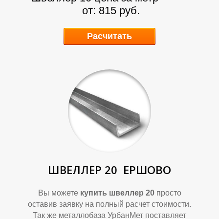
О
О
от: 815 руб.
Расчитать
К
К
ШВЕЛЛЕР 20
ЕРШОВО
Вы можете
купить швеллер 20
просто
оставив заявку на полный расчет стоимости.
Так же металлобаза УрбанМет поставляет