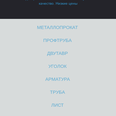
качество. Низкие цены
МЕТАЛЛОПРОКАТ
ПРОФТРУБА
В
В
ДВУТАВР
УГОЛОК
АРМАТУРА
ТРУБА
ЛИСТ