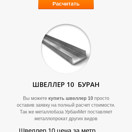
Расчитать
Р
Р
ШВЕЛЛЕР 10
БУРАН
Вы можете
купить швеллер 10
просто
оставив заявку на полный расчет стоимости.
Так же металлобаза УрбанМет поставляет
металлопрокат других видов
Швеллер 10 цена за метр