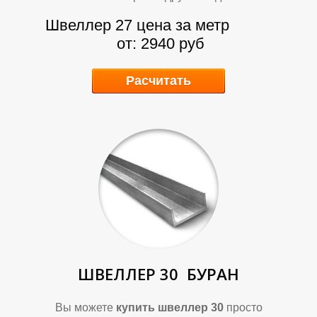
А
А
Швеллер 27 цена за метр
от: 2940 руб
Расчитать
Д
Д
ШВЕЛЛЕР 30
БУРАН
Вы можете
купить швеллер 30
просто