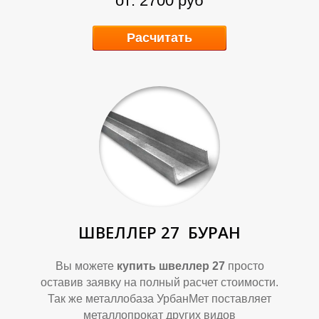
от: 2700 руб
Б
Б
Расчитать
ШВЕЛЛЕР 27
БУРАН
Вы можете
купить швеллер 27
просто
оставив заявку на полный расчет стоимости.
Так же металлобаза УрбанМет поставляет
металлопрокат других видов