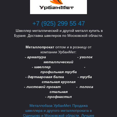
Т
Т
+7 (925) 299 55 47
Швеллер металлический и другой металл купить в
. Доставка швелеров по Московской области.
Буране
Металлопрокат
оптом и в розницу от
компании УрбанМет:
- арматура - уголок
металлический
- швеллер -
А
А
профильная труба
- двутавровая балка -
труба
стальная круглая
- листовой прокат - полоса
стальная
- профнастил
Металлобаза УрбанМет. Продажа
швеллера и другого металлопроката в
Одинцово и Московской области. Лучшее