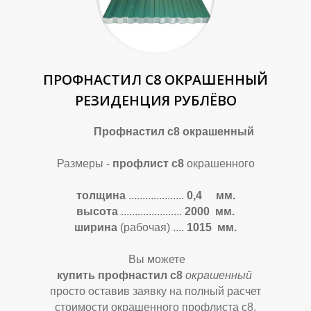
Р
Р
ПРОФНАСТИЛ С8 ОКРАШЕННЫЙ
РЕЗИДЕНЦИЯ РУБЛЁВО
Профнастил с8 окрашенный
Размеры -
профлист с8
окрашенного
толщина
....................
0,4 мм.
высота
......................
2000 мм.
ширина
(рабочая)
....
1015 мм.
Вы можете
купить профнастил с8
окрашенный
просто оставив заявку на полный расчет
стоимости окрашенного
профлиста с8.