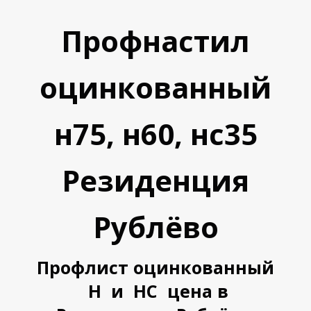
Профнастил
оцинкованный
н75, н60, нс35
У
У
Резиденция
Рублёво
Профлист оцинкованный
Н и НС цена в