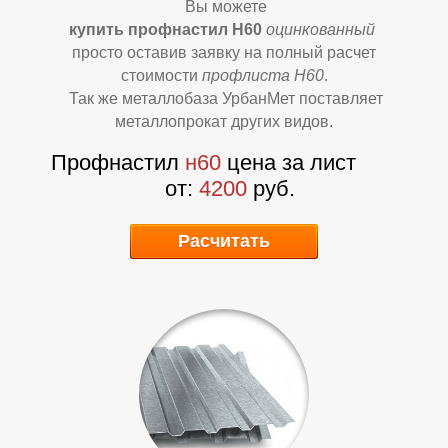
Д
Д
Вы можете
купить профнастил Н60
оцинкова
нный
просто оставив заявку на полный расчет
стоимости
профлиста Н60
.
Так же металлобаза УрбанМет поставляет
металлопрокат других видов.
Профнастил
н60
цена за лист
от:
4200
руб.
Расчитать