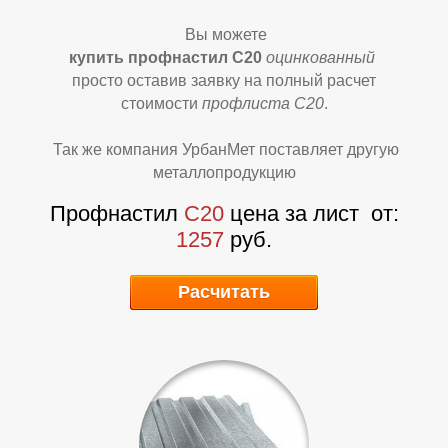
Вы можете
купить профнастил С20
оцинкованный
просто оставив заявку на полный расчет
стоимости
профлиста С20
.
Так же компания УрбанМет поставляет другую
металлопродукцию
А
А
Профнастил
С20
цена за лист
от:
1257
руб.
Расчитать