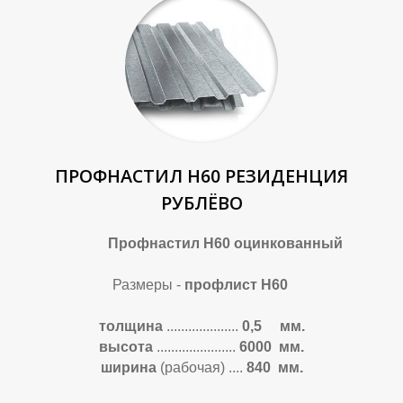
А
А
ПРОФНАСТИЛ Н60 РЕЗИДЕНЦИЯ
РУБЛЁВО
Профнастил Н60 оцинкованный
Размеры -
профлист Н60
толщина
....................
0,5 мм.
высота
......................
6000 мм.
ширина
(рабочая) ....
840 мм.