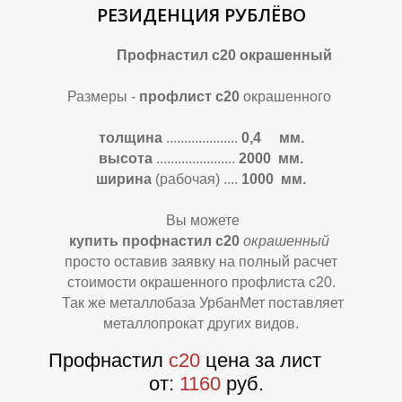
РЕЗИДЕНЦИЯ РУБЛЁВО
Ф
Ф
Профнастил с20 окрашенный
Размеры -
профлист с20
окрашенного
толщина
....................
0,4 мм.
высота
......................
2000 мм.
ширина
(рабочая) ....
1000 мм.
Вы можете
купить профнастил с20
окрашенн
ый
просто оставив заявку на полный расчет
стоимости окрашенного профлиста с20.
Так же металлобаза УрбанМет поставляет
металлопрокат других видов.
Профнастил
с20
цена за лист
от:
1160
руб.