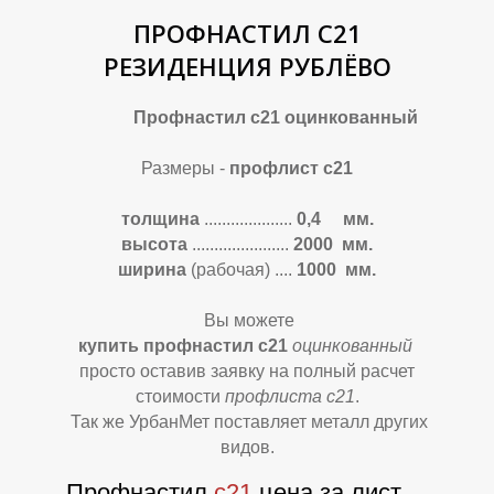
П
П
ПРОФНАСТИЛ С21
РЕЗИДЕНЦИЯ РУБЛЁВО
Профнастил с21 оцинкованный
Размеры -
профлист с21
толщина
....................
0,4 мм.
высота
......................
2000 мм.
ширина
(рабочая)
....
1000 мм.
Вы можете
купить профнастил с21
оцинкованный
просто оставив заявку на полный расчет
стоимости
профлиста с21
.
Так же УрбанМет поставляет металл других
видов.
Профнастил
с21
цена за лист