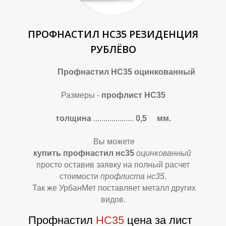
В
В
ПРОФНАСТИЛ НС35 РЕЗИДЕНЦИЯ
РУБЛЁВО
Профнастил НС35 оцинкованный
Размеры -
профлист НС35
толщина
....................
0,5 мм.
Вы можете
купить профнастил нс35
оцинкованный
просто оставив заявку на полный расчет
стоимости
профлиста нс35
.
Так же УрбанМет поставляет металл других
видов.
Профнастил
НС35
цена за лист