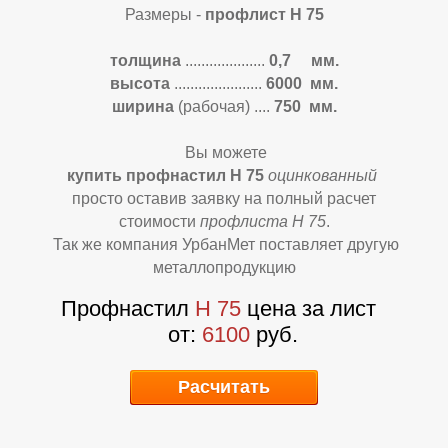
Размеры -
профлист Н 75
толщина
....................
0,7 мм.
высота
......................
6
000 мм.
Т
Т
ширина
(рабочая)
....
750 мм.
Вы можете
купить профнастил Н 75
оцинкованный
просто оставив заявку на полный расчет
стоимости
профлиста Н 75
.
Так же компания УрбанМет поставляет другую
металлопродукцию
Профнастил
Н 75
цена за лист
от:
6100
руб.
Расчитать