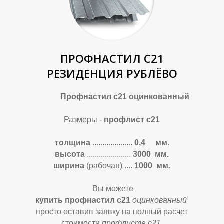
ПРОФНАСТИЛ С21
РЕЗИДЕНЦИЯ РУБЛЁВО
Профнастил с21 оцинкованный
Размеры -
профлист с21
толщина
....................
0,4 мм.
высота
......................
3
000 мм.
ширина
(рабочая)
....
1000 мм.
Вы можете
купить профнастил с21
оцинкованный
просто оставив заявку на полный расчет
стоимости
профлиста с21
.