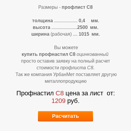
Размеры -
профлист С8
толщина
....................
0,4 мм.
высота
......................
2500 мм.
О
О
ширина
(рабочая)
....
1015 мм.
Вы можете
купить профнастил С8
оцинкованный
просто оставив заявку на полный расчет
стоимости
профлиста С8
.
Так же компания УрбанМет поставляет другую
металлопродукцию
Профнастил
С8
цена за лист
от:
1209
руб.
Расчитать