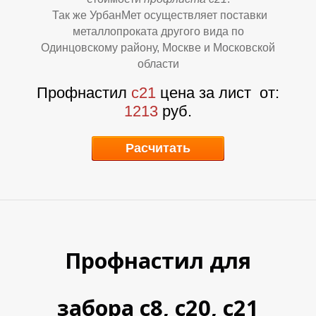
Т
Т
Так же УрбанМет осуществляет поставки
металлопроката другого вида по
Одинцовскому району, Москве и Московской
области
Профнастил
с21
цена за лист
от:
1213
руб.
Расчитать
Профнастил для
забора с8, с20, с21