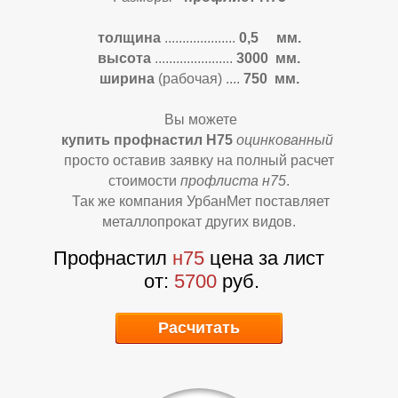
Б
Б
толщина
....................
0,5 мм.
высота
......................
3000
мм.
ширина
(рабочая)
....
750 мм.
Вы можете
купить профнастил Н75
оцинкованный
просто оставив заявку на полный расчет
стоимости
профлиста н75
.
Так же компания УрбанМет поставляет
металлопрокат других видов.
Профнастил
н75
цена за лист
от:
5700
руб.
Расчитать