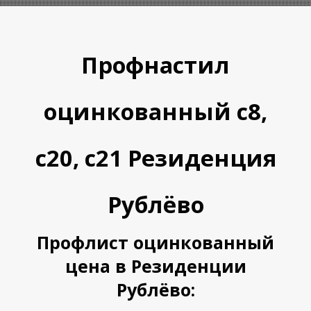
Профнастил
оцинкованный с8,
с20, с21 Резиденция
А
А
Рублёво
Профлист оцинкованный
цена в Резиденции
Рублёво: