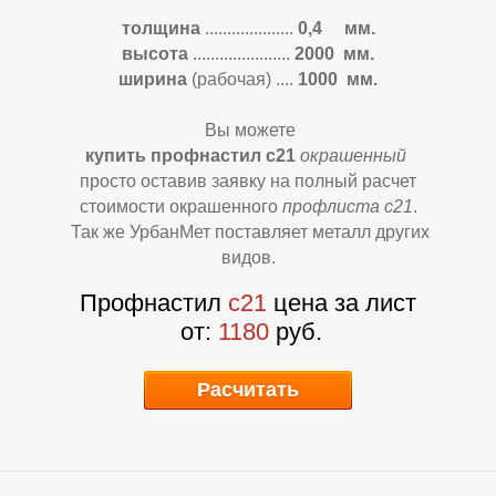
толщина
....................
0,4 мм.
высота
......................
2000 мм.
ширина
(рабочая)
....
1000 мм.
Вы можете
купить профнастил с21
окрашенный
Р
Р
просто оставив заявку на полный расчет
стоимости окрашенного
профлиста с21
.
Так же УрбанМет поставляет металл других
видов.
Профнастил
с21
цена за лист
от:
1180
руб.
Расчитать