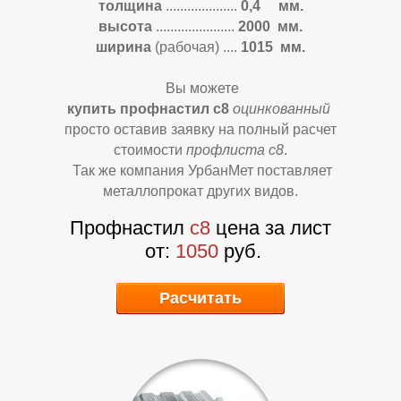
Л
Л
толщина
....................
0,4 мм.
высота
......................
2000 мм.
ширина
(рабочая)
....
1015 мм.
Вы можете
купить профнастил с8
оцинкованный
просто оставив заявку на полный расчет
стоимости
профлиста с8
.
Так же компания УрбанМет поставляет
металлопрокат других видов.
Профнастил
с8
цена за лист
от:
1050
руб.
Расчитать