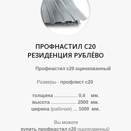
Л
Л
ПРОФНАСТИЛ С20
РЕЗИДЕНЦИЯ РУБЛЁВО
Профнастил с20 оцинкованный
Размеры -
профлист с20
толщина
....................
0,4 мм.
высота
......................
2000 мм.
ширина
(рабочая) ....
1000 мм.
Вы можете
купить профнастил с20
оцинкова
нный