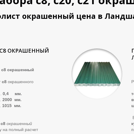
абора с8, с20, с21 ок
лист окрашенный цена в Ландш
С8 ОКРАШЕННЫЙ
 окрашенный
т с8
окрашенного
Р
..
0,4 мм.
т
.
2000 мм.
в
.
1015 мм.
В
 с8
окрашенный
к
ку на полный расчет
п