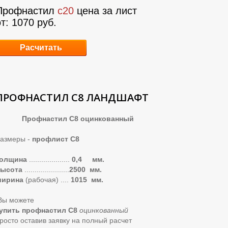
Профнастил
с20
цена за лист
от: 1070 руб.
Расчитать
ПРОФНАСТИЛ С8 ЛАНДШАФТ
Профнастил С8 оцинкованный
азмеры -
профлист С8
толщина
....................
0,4 мм.
высота
......................
2500 мм.
ширина
(рабочая)
....
1015 мм.
ы можете
упить профнастил С8
оцинкованный
росто оставив заявку на полный расчет