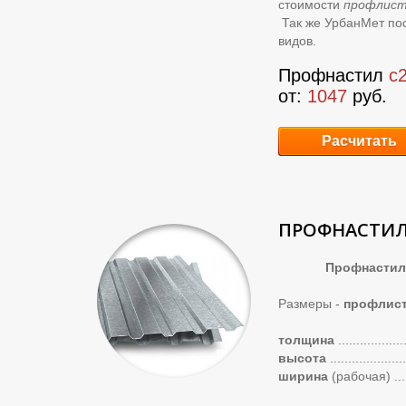
стоимости
профлист
Так же УрбанМет пос
видов.
Профнастил
с
о
т:
1047
руб.
Расчитать
ПРОФНАСТИЛ
Профнастил С2
Размеры -
профлист
толщина
..................
высота
.....................
ширина
(рабочая)
...