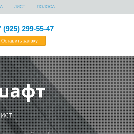
А
ЛИСТ
ПОЛОСА
 (925) 299-55-47
Оставить заявку
шафт
ист