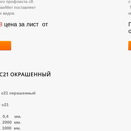
ого
профлиста с8.
с
банМет поставляет
Т
х видов.
м
8
цена за лист
от
С21 ОКРАШЕННЫЙ
1 окрашенный
 с21
..
0,4 мм.
.
2000 мм.
.
1000 мм.