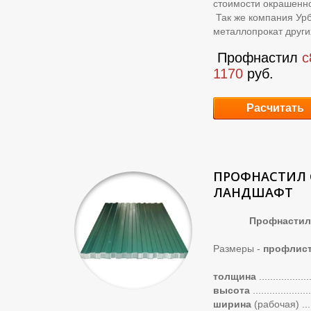
стоимости окрашенн
Так же компания Ур
металлопрокат други
Профнастил
с
1170
руб.
Расчитать
ПРОФНАСТИЛ 
ЛАНДШАФТ
Профнастил с2
Размеры -
профлист
толщина
..................
высота
.....................
ширина
(рабочая)
...