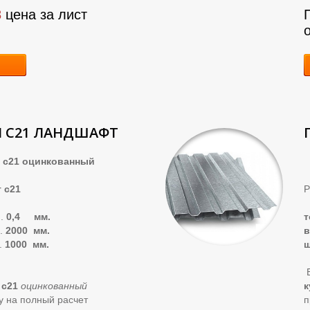
8
цена за лист
 С21 ЛАНДШАФТ
1 оцинкованный
 с21
Р
..
0,4 мм.
.
2000 мм.
.
1000 мм.
В
 с21
оцинкованный
к
ку на полный расчет
п