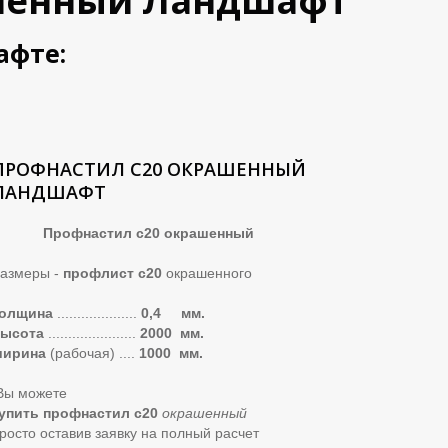
рашенный Ландшафт
афте:
ПРОФНАСТИЛ С20 ОКРАШЕННЫЙ
ЛАНДШАФТ
Профнастил с20 окрашенный
азмеры -
профлист с20
окрашенного
олщина
....................
0,4 мм.
ысота
......................
2000 мм.
ширина
(рабочая) ....
1000 мм.
ы можете
упить профнастил с20
окрашенн
ый
росто оставив заявку на полный расчет