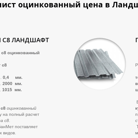
ист оцинкованный цена в Ланд
 С8 ЛАНДШАФТ
 оцинкованный
 с8
Р
..
0,4 мм.
т
.
2000 мм.
в
.
1015 мм.
В
 с8
оцинкованный
к
ку на полный расчет
п
а с8
.
с
банМет поставляет
Т
х видов.
м