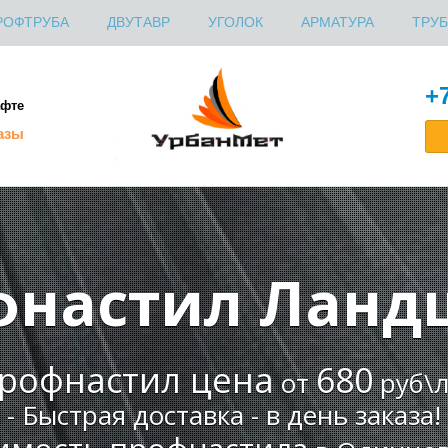
РОФТРУБА
ДВУТАВР
УГОЛОК
АРМАТУРА
ТРУБ
ШВЕЛЛЕР
+7
афте
азы
фнастил Ланд
рофнастил цена
680
от
руб\л
- Быстрая доставка - в день заказа!