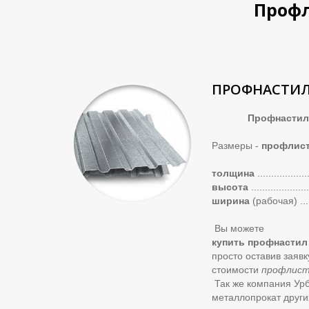
Профл
ПРОФНАСТИЛ
Профнастил с8
Размеры -
профлист
толщина
..................
высота
.....................
ширина
(рабочая)
...
Вы можете
купить профнастил
просто оставив заяв
стоимости
профлист
Так же компания Ур
металлопрокат други