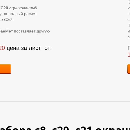
В
 С20
оцинкованный
к
ку на полный расчет
п
а С20
.
с
Т
банМет поставляет другую
м
р
20
цена за лист
от: