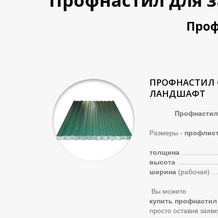
Профнастил для з
Проф
ПРОФНАСТИЛ 
ЛАНДШАФТ
Профнастил с8
Размеры -
профлис
толщина
..................
высота
.....................
ширина
(рабочая)
...
Вы можете
купить профнастил
просто оставив заяв