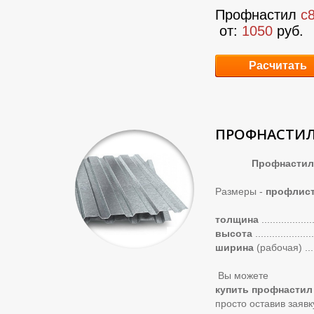
Профнастил
с
от:
1050
руб.
Расчитать
ПРОФНАСТИЛ
Профнастил с2
Размеры -
профлист
толщина
..................
высота
.....................
ширина
(рабочая)
...
Вы можете
купить профнастил
просто оставив заяв