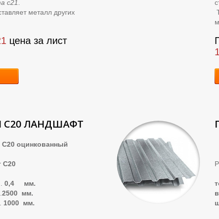
а с21
.
с
тавляет металл других
Т
м
21
цена за лист
 С20 ЛАНДШАФТ
0 оцинкованный
 С20
Р
..
0,4 мм.
.
2500 мм.
.
1000 мм.