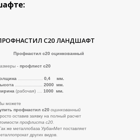
шафте:
ПРОФНАСТИЛ С20 ЛАНДШАФТ
Профнастил с20 оцинкованный
азмеры -
профлист с20
олщина
....................
0,4 мм.
ысота
......................
2000 мм.
ширина
(рабочая) ....
1000 мм.
ы можете
упить профнастил с20
оцинкова
нный
росто оставив заявку на полный расчет
тоимости
профлиста с20
.
ак же металлобаза УрбанМет поставляет
еталлопрокат других видов.