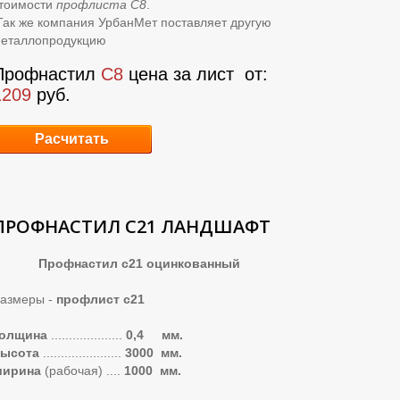
тоимости
профлиста С8
.
ак же компания УрбанМет поставляет другую
еталлопродукцию
Профнастил
С8
цена за лист
от:
1209
руб.
Расчитать
ПРОФНАСТИЛ С21 ЛАНДШАФТ
Профнастил с21 оцинкованный
азмеры -
профлист с21
толщина
....................
0,4 мм.
высота
......................
3
000 мм.
ширина
(рабочая)
....
1000 мм.