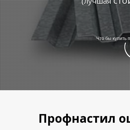
сто
(лучшая
Что бы купить 
Профнастил оц