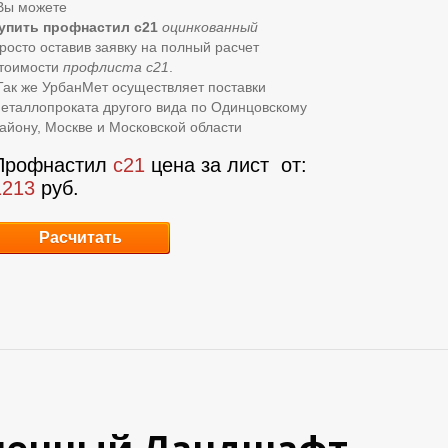
ы можете
упить профнастил с21
оцинкованный
росто оставив заявку на полный расчет
тоимости
профлиста с21
.
ак же УрбанМет осуществляет поставки
еталлопроката другого вида по Одинцовскому
айону, Москве и Московской области
Профнастил
с21
цена за лист
от:
1213
руб.
Расчитать