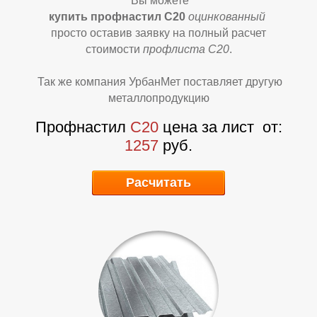
Вы можете
купить профнастил С20
оцинкованный
просто оставив заявку на полный расчет
стоимости
профлиста С20
.
Так же компания УрбанМет поставляет другую
металлопродукцию
Профнастил
С20
цена за лист
от:
1257
руб.
А
А
Расчитать