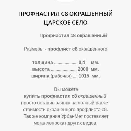
Р
Р
ПРОФНАСТИЛ С8 ОКРАШЕННЫЙ
ЦАРСКОЕ СЕЛО
Профнастил с8 окрашенный
Размеры -
профлист с8
окрашенного
толщина
....................
0,4 мм.
высота
......................
2000 мм.
ширина
(рабочая)
....
1015 мм.
Вы можете
купить профнастил с8
окрашенный
просто оставив заявку на полный расчет
стоимости окрашенного
профлиста с8.
Так же компания УрбанМет поставляет
металлопрокат других видов.