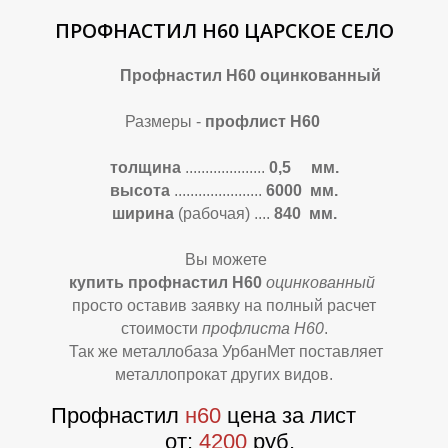
А
А
ПРОФНАСТИЛ Н60 ЦАРСКОЕ СЕЛО
Профнастил Н60 оцинкованный
Размеры -
профлист Н60
толщина
....................
0,5 мм.
высота
......................
6000 мм.
ширина
(рабочая) ....
840 мм.
Вы можете
купить профнастил Н60
оцинкова
нный
просто оставив заявку на полный расчет
стоимости
профлиста Н60
.
Так же металлобаза УрбанМет поставляет
металлопрокат других видов.
Профнастил
н60
цена за лист
от:
4200
руб.