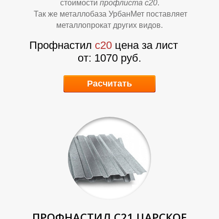
О
О
стоимости
профлиста с20
.
Так же металлобаза УрбанМет поставляет
металлопрокат других видов.
Профнастил
с20
цена за лист
от: 1070 руб.
Расчитать
ПРОФНАСТИЛ С21 ЦАРСКОЕ