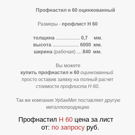
Профнастил н 60 оцинкованный
Размеры -
профлист Н 60
толщина
....................
0,7 мм.
высота
......................
6
000 мм.
А
А
ширина
(рабочая)
....
840 мм.
Вы можете
купить профнастил н 60
оцинкованный
просто оставив заявку на полный расчет
стоимости
профлиста Н 60
.
Так же компания УрбанМет поставляет другую
металлопродукцию
Профнастил
Н 60
цена за лист
от:
по запросу
руб.