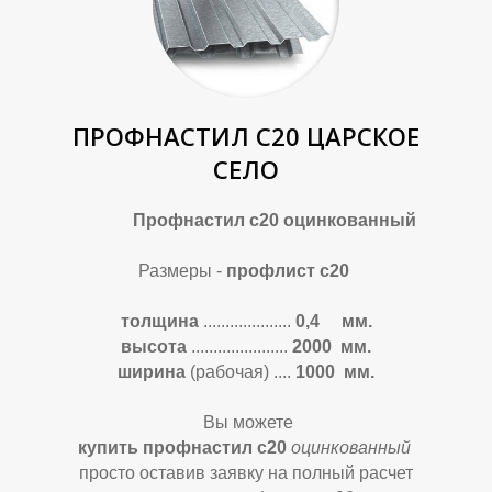
Л
Л
ПРОФНАСТИЛ С20 ЦАРСКОЕ
СЕЛО
Профнастил с20 оцинкованный
Размеры -
профлист с20
толщина
....................
0,4 мм.
высота
......................
2000 мм.
ширина
(рабочая) ....
1000 мм.
Вы можете
купить профнастил с20
оцинкова
нный
просто оставив заявку на полный расчет