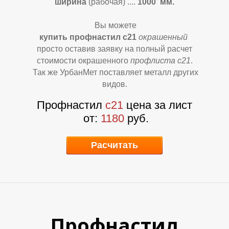
ширина
(рабочая)
....
1000 мм.
Вы можете
купить профнастил с21
окрашенный
просто оставив заявку на полный расчет
стоимости окрашенного
профлиста с21
.
Так же УрбанМет поставляет металл других
Р
Р
видов.
Профнастил
с21
цена за лист
от:
1180
руб.
Расчитать
Профнастил