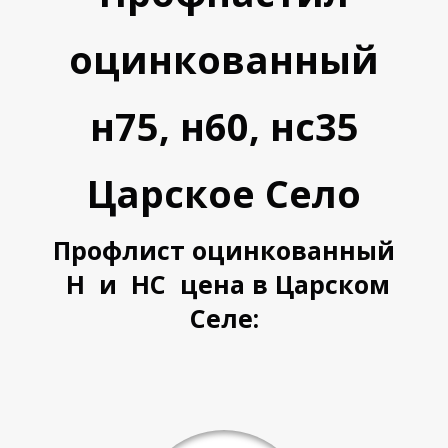
оцинкованный
н75, н60, нс35
Царское Село
У
У
Профлист оцинкованный
Н и НС цена в Царском
Селе: