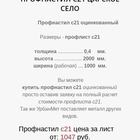
П
П
СЕЛО
Профнастил с21 оцинкованный
Размеры -
профлист с21
толщина
....................
0,4 мм.
высота
......................
2000 мм.
ширина
(рабочая)
....
1000 мм.
Вы можете
купить профнастил с21
оцинкованный
просто оставив заявку на полный расчет
стоимости
профлиста с21
.
Так же УрбанМет поставляет металл других
видов.
Профнастил
с21
цена за лист
о
т:
1047
руб.