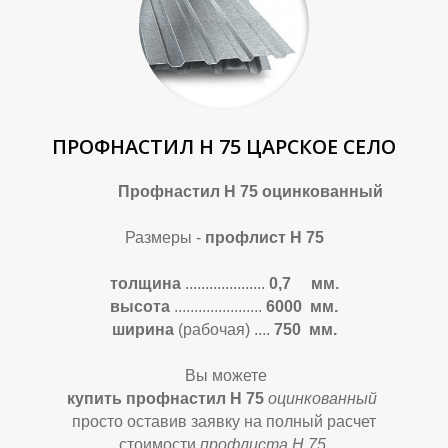
У
У
ПРОФНАСТИЛ Н 75 ЦАРСКОЕ СЕЛО
Профнастил Н 75 оцинкованный
Размеры -
профлист Н 75
толщина
....................
0,7 мм.
высота
......................
6
000 мм.
ширина
(рабочая)
....
750 мм.
Вы можете
купить профнастил Н 75
оцинкованный
просто оставив заявку на полный расчет
стоимости
профлиста Н 75
.