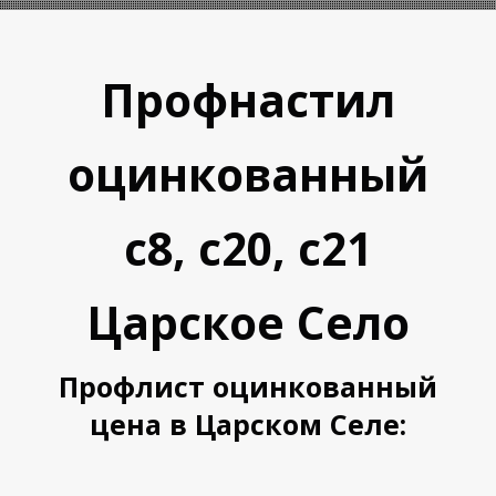
Профнастил
оцинкованный
с8, с20, с21
А
А
Царское Село
Профлист оцинкованный
цена в Царском Селе: