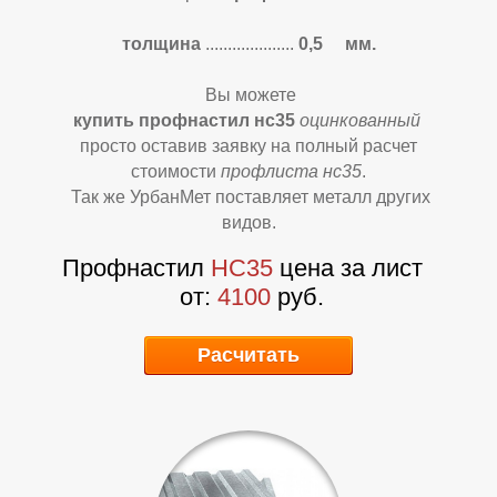
В
В
толщина
....................
0,5 мм.
Вы можете
купить профнастил нс35
оцинкованный
просто оставив заявку на полный расчет
стоимости
профлиста нс35
.
Так же УрбанМет поставляет металл других
видов.
Профнастил
НС35
цена за лист
от:
4100
руб.
Расчитать