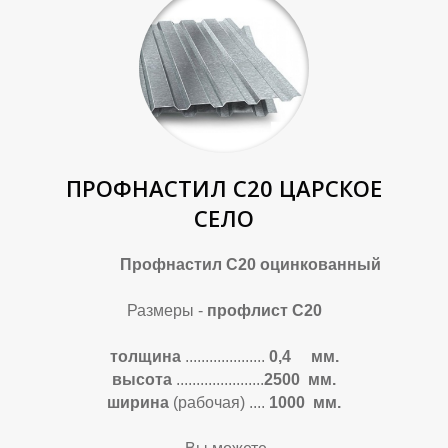
К
К
ПРОФНАСТИЛ С20 ЦАРСКОЕ
СЕЛО
Профнастил С20 оцинкованный
Размеры -
профлист С20
толщина
....................
0,4 мм.
высота
......................
2500 мм.
ширина
(рабочая)
....
1000 мм.