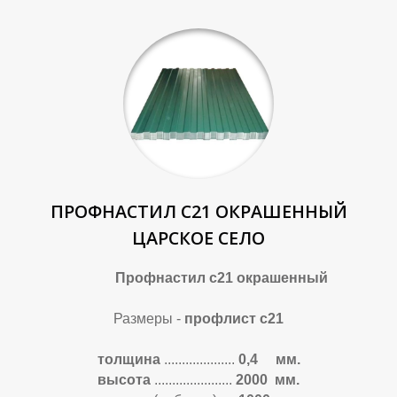
Т
Т
ПРОФНАСТИЛ С21 ОКРАШЕННЫЙ
ЦАРСКОЕ СЕЛО
Профнастил с21 окрашенный
Размеры -
профлист с21
толщина
....................
0,4 мм.
высота
......................
2000 мм.