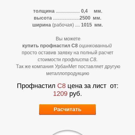
толщина
....................
0,4 мм.
высота
......................
2500 мм.
ширина
(рабочая)
....
1015 мм.
О
О
Вы можете
купить профнастил С8
оцинкованный
просто оставив заявку на полный расчет
стоимости
профлиста С8
.
Так же компания УрбанМет поставляет другую
металлопродукцию
Профнастил
С8
цена за лист
от:
1209
руб.
Расчитать