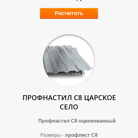
Расчитать
Р
Р
ПРОФНАСТИЛ С8 ЦАРСКОЕ
СЕЛО
Профнастил С8 оцинкованный
Размеры -
профлист С8