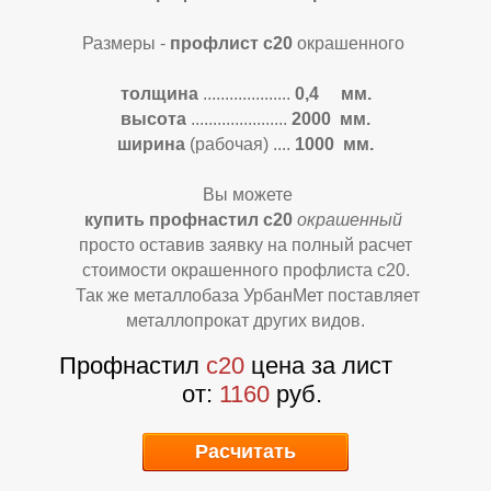
Размеры -
профлист с20
окрашенного
Ф
Ф
толщина
....................
0,4 мм.
высота
......................
2000 мм.
ширина
(рабочая) ....
1000 мм.
Вы можете
купить профнастил с20
окрашенн
ый
просто оставив заявку на полный расчет
стоимости окрашенного профлиста с20.
Так же металлобаза УрбанМет поставляет
металлопрокат других видов.
Профнастил
с20
цена за лист
от:
1160
руб.
Расчитать