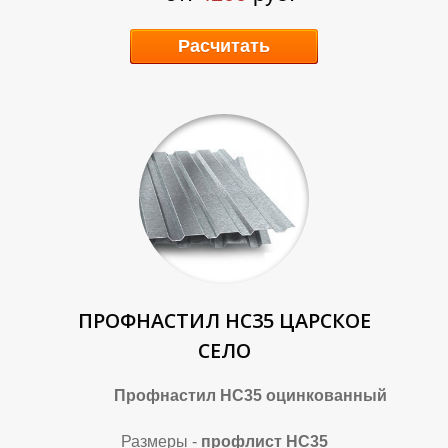
Д
Д
Расчитать
ПРОФНАСТИЛ НС35 ЦАРСКОЕ
СЕЛО
Профнастил НС35 оцинкованный
Размеры -
профлист НС35