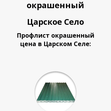
П
П
окрашенный
Царское Село
Профлист окрашенный
цена в Царском Селе: