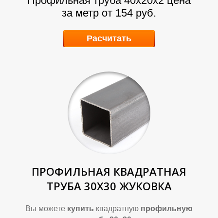
Профильная труба 40х20х2
цена
за метр от 154 руб.
Расчитать
А
А
ПРОФИЛЬНАЯ КВАДРАТНАЯ
ТРУБА 30Х30 ЖУКОВКА
Вы можете
купить
квадратную
профильную