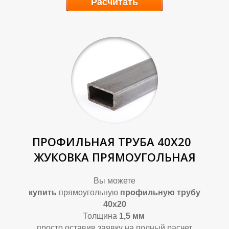
П
П
Расчитать
ПРОФИЛЬНАЯ ТРУБА 40Х20
ЖУКОВКА ПРЯМОУГОЛЬНАЯ
Вы можете
купить
прямоугольную
профильную трубу
40х20
Толщина
1,5
мм
просто оставив заявку на полный расчет