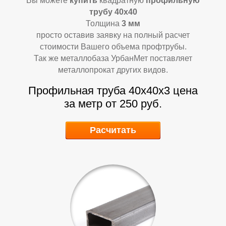
Д
Д
Вы можете
купить
квадратную
профильную
трубу 40х40
Толщина
3 мм
просто оставив заявку на полный расчет
стоимости Вашего объема профтрубы.
Так же металлобаза УрбанМет поставляет
металлопрокат других видов.
Профильная труба 40х40х3 цена
за метр от 250 руб.
Расчитать