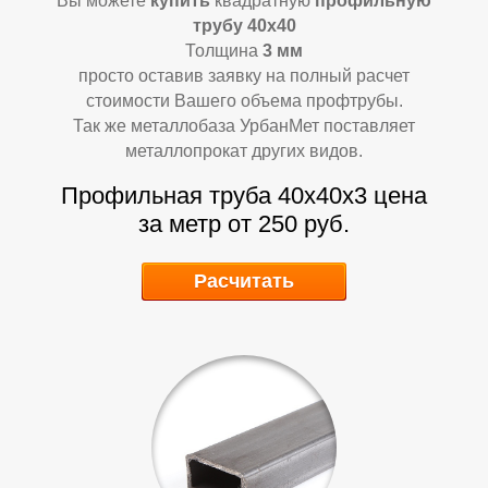
Д
Д
Вы можете
купить
квадратную
профильную
трубу 40х40
Толщина
3 мм
просто оставив заявку на полный расчет
стоимости Вашего объема профтрубы.
Так же металлобаза УрбанМет поставляет
металлопрокат других видов.
Профильная труба 40х40х3 цена
за метр от 250 руб.
Расчитать