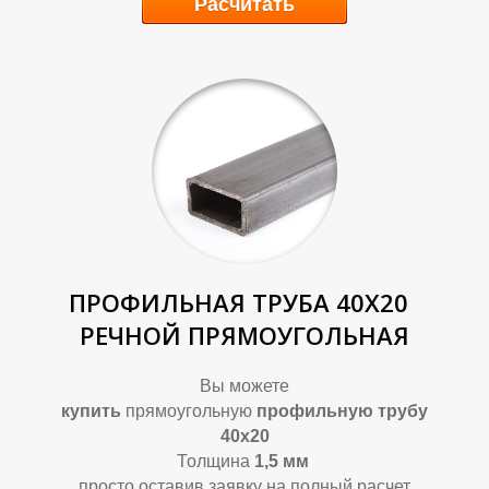
П
П
Расчитать
ПРОФИЛЬНАЯ ТРУБА 40Х20
РЕЧНОЙ ПРЯМОУГОЛЬНАЯ
Вы можете
купить
прямоугольную
профильную трубу
40х20
Толщина
1,5
мм
просто оставив заявку на полный расчет