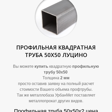
В
В
ПРОФИЛЬНАЯ КВАДРАТНАЯ
ТРУБА 50Х50 ЛУЦИНО
Вы можете
купить
квадратную
профильную
трубу 50х50
Толщина
2 мм
просто оставив заявку на полный расчет
стоимости Вашего объема профтрубы.
Так же металлобаза УрбанМет поставляет
металлопрокат других видов.
Профильная труба 50х50х2 цена