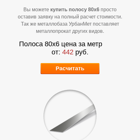
Р
Р
Вы можете
купить полосу 80х6
просто
оставив заявку на полный расчет стоимости.
Так же металлобаза УрбанМет поставляет
металлопрокат других видов.
Полоса 80х6 цена за метр
от:
442
руб.
Расчитать
У
У