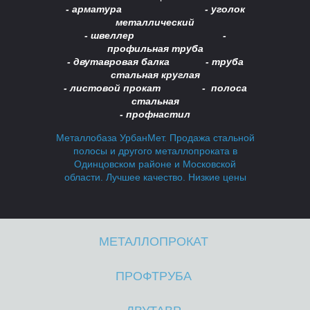
- арматура - уголок
металлический
- швеллер -
профильная труба
- двутавровая балка -
труба
стальная круглая
- листовой прокат - полоса
стальная
А
А
- профнастил
Металлобаза УрбанМет. Продажа стальной
полосы и другого металлопроката в
Одинцовском районе и Московской
области. Лучшее качество. Низкие цены
МЕТАЛЛОПРОКАТ
ПРОФТРУБА