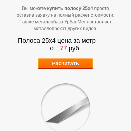
О
О
Вы можете
купить полосу 25х4
просто
оставив заявку на полный расчет стоимости.
Так же металлобаза УрбанМет поставляет
металлопрокат других видов.
Полоса 25х4
цена за метр
от:
77
руб.
Расчитать
К
К