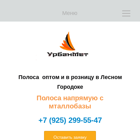
Е
Е
Меню
Т
Т
Полоса оптом и в розницу в Лесном
Городоке
Полоса напрямую с
мталлобазы
+7 (925) 299-55-47
Оставить заявку