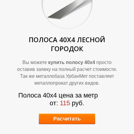
Т
Т
ПОЛОСА 40Х4
ЛЕСНОЙ
ГОРОДОК
Вы можете
купить полосу 40х4
просто
оставив заявку на полный расчет стоимости.
Так же металлобаза УрбанМет поставляет
металлопрокат других видов.
Полоса 40х4
цена за метр
П
П
от:
115
руб.
Расчитать