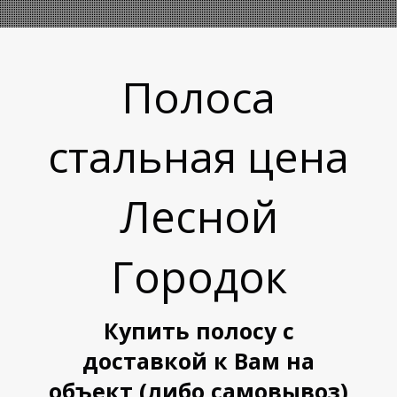
Полоса
стальная цена
Л
Л
Лесной
Городок
Купить полосу с
доставкой к Вам на
объект (либо самовывоз)