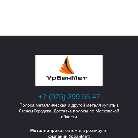
У
У
Т
Т
+7 (925) 299 55 47
Полоса металлическая и другой металл купить в
. Доставка полосы по Московской
Лесном Городоке
области
Металлопрокат
оптом и в розницу от
компании УрбанМет: