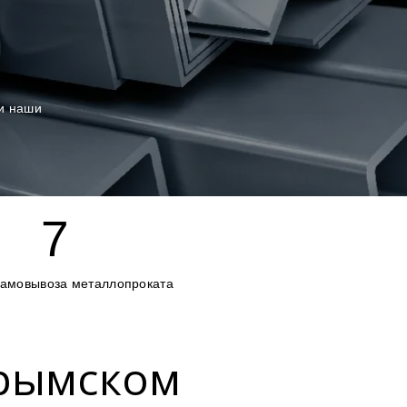
 и наши
7
самовывоза металлопроката
Крымском