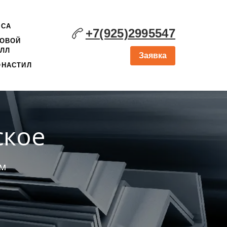
ОСА
+7(925)2995547
ТОВОЙ
ЛЛ
Заявка
ФНАСТИЛ
ское
ом