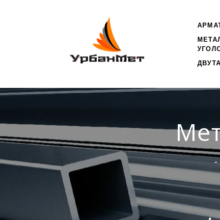
АРМА
МЕТА
УГОЛ
ДВУТ
Мет
-