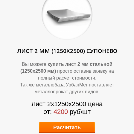
О
О
ЛИСТ 2 ММ (1250Х2500) СУПОНЕВО
Вы можете
купить лист 2 мм стальной
(1250х2500 мм)
просто оставив заявку на
полный расчет стоимости.
Так же металлобаза УрбанМет поставляет
металлопрокат других видов.
Лист 2х1250х2500 цена
от:
4200
руб\шт
Расчитать