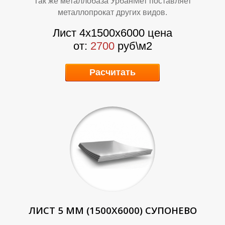
Так же металлобаза УрбанМет поставляет
металлопрокат других видов.
Лист 4х1500х6000 цена
от:
2700
руб\м2
О
О
Расчитать
ЛИСТ 5 ММ (1500Х6000) СУПОНЕВО