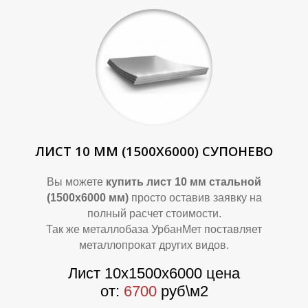
Т
Т
ЛИСТ 10 ММ (1500Х6000) СУПОНЕВО
Вы можете
купить лист 10 мм стальной
(1500х6000 мм)
просто оставив заявку на
полный расчет стоимости.
Так же металлобаза УрбанМет поставляет
металлопрокат других видов.
Лист 10х1500х6000 цена
от:
6700
руб\м2