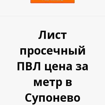
Лист
просечный
У
У
ПВЛ цена за
метр в
Супонево