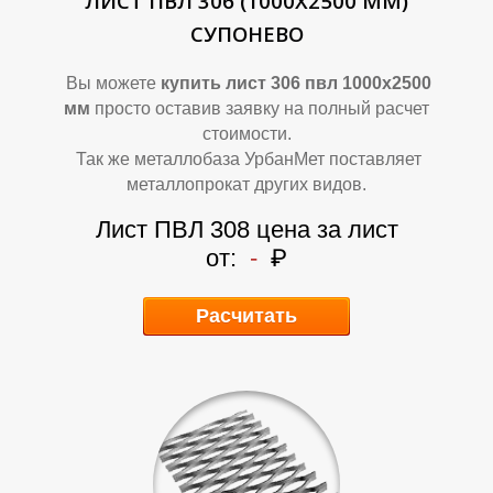
Б
Б
ЛИСТ ПВЛ 306 (1000Х2500 ММ)
СУПОНЕВО
Вы можете
купить лист 306 пвл 1000х2500
мм
просто оставив заявку на полный расчет
стоимости.
Так же металлобаза УрбанМет поставляет
металлопрокат других видов.
Лист ПВЛ 308 цена за лист
от:
-
₽
Расчитать