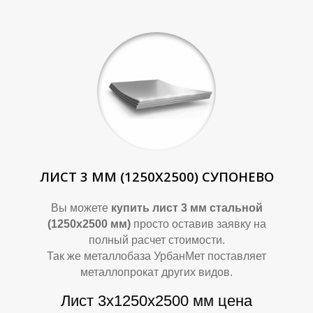
П
П
ЛИСТ 3 ММ (1250Х2500) СУПОНЕВО
Вы можете
купить лист 3 мм стальной
(1250х2500 мм)
просто оставив заявку на
полный расчет стоимости.
Так же металлобаза УрбанМет поставляет
металлопрокат других видов.
Лист 3х1250х2500 мм цена