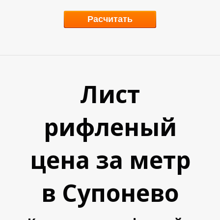
В
В
Расчитать
Лист
рифленый
цена за метр
в Супонево