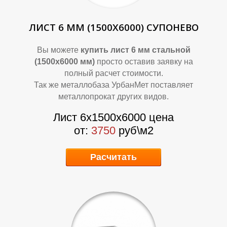
ЛИСТ 6 ММ (1500Х6000) СУПОНЕВО
Вы можете
купить лист 6 мм стальной
(1500х6000 мм)
просто оставив заявку на
полный расчет стоимости.
Так же металлобаза УрбанМет поставляет
металлопрокат других видов.
А
А
Лист 6х1500х6000 цена
от:
3750
руб\м2
Расчитать