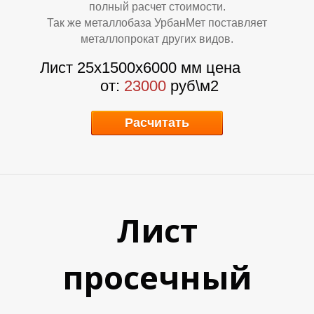
полный расчет стоимости.
Так же металлобаза УрбанМет поставляет
металлопрокат других видов.
Лист 25х1500х6000 мм цена
от:
23000
руб\м2
Расчитать
У
У
Лист
просечный