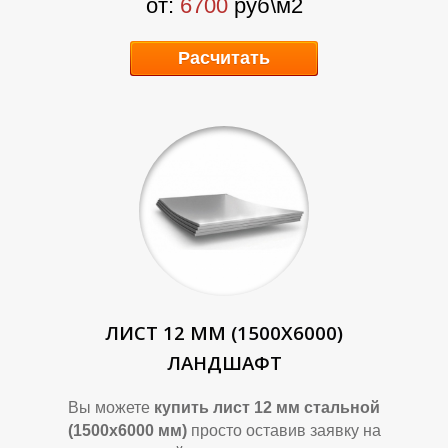
П
П
от:
6700
руб\м2
Расчитать
ЛИСТ 12 ММ (1500Х6000)
ЛАНДШАФТ
Вы можете
купить лист 12 мм стальной
(1500х6000 мм)
просто оставив заявку на