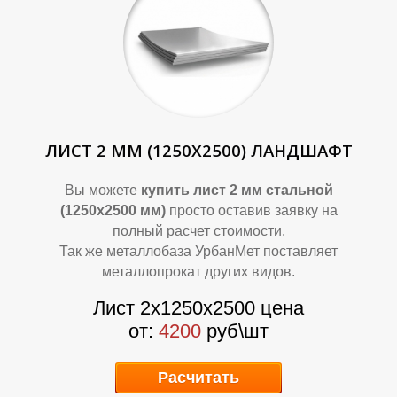
О
О
ЛИСТ 2 ММ (1250Х2500) ЛАНДШАФТ
Вы можете
купить лист 2 мм стальной
(1250х2500 мм)
просто оставив заявку на
полный расчет стоимости.
Так же металлобаза УрбанМет поставляет
металлопрокат других видов.
Лист 2х1250х2500 цена
от:
4200
руб\шт
Расчитать