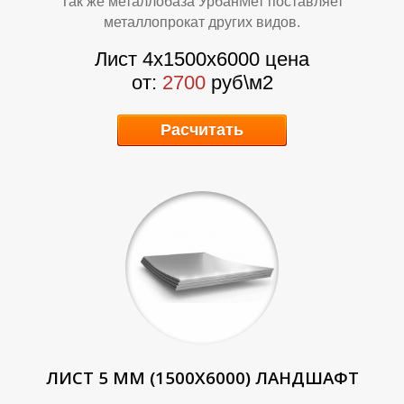
Так же металлобаза УрбанМет поставляет
металлопрокат других видов.
Лист 4х1500х6000 цена
от:
2700
руб\м2
О
О
Расчитать
ЛИСТ 5 ММ (1500Х6000) ЛАНДШАФТ