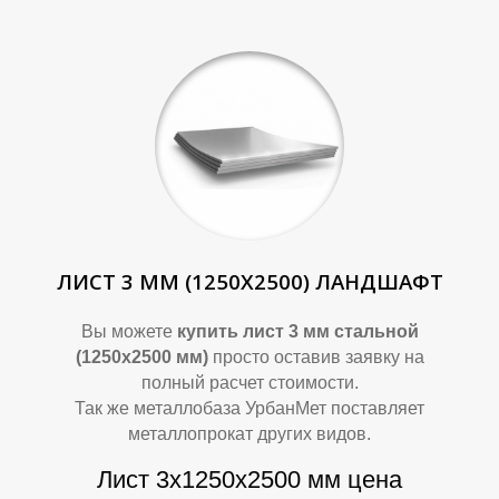
П
П
ЛИСТ 3 ММ (1250Х2500) ЛАНДШАФТ
Вы можете
купить лист 3 мм стальной
(1250х2500 мм)
просто оставив заявку на
полный расчет стоимости.
Так же металлобаза УрбанМет поставляет
металлопрокат других видов.
Лист 3х1250х2500 мм цена