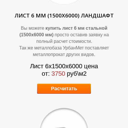
ЛИСТ 6 ММ (1500Х6000) ЛАНДШАФТ
Вы можете
купить лист 6 мм стальной
(1500х6000 мм)
просто оставив заявку на
полный расчет стоимости.
Так же металлобаза УрбанМет поставляет
металлопрокат других видов.
А
А
Лист 6х1500х6000 цена
от:
3750
руб\м2
Расчитать