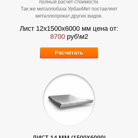
Р
Р
полный расчет стоимости.
Так же металлобаза УрбанМет поставляет
металлопрокат других видов.
Лист 12х1500х6000 мм цена от:
8700
руб\м2
Расчитать
ЛИСТ 14 ММ (1500Х6000)