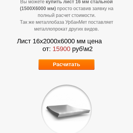
Вы можете
купить лист 16 мм стальной
(1500Х6000 мм)
просто оставив заявку на
Ф
Ф
полный расчет стоимости.
Так же металлобаза УрбанМет поставляет
металлопрокат других видов.
Лист 16х2000х6000 мм цена
от:
15900
руб\м2
Расчитать