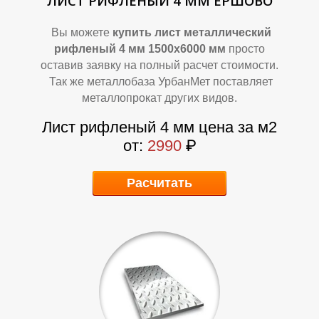
ЛИСТ РИФЛЕНЫЙ 4 ММ ЕРШОВО
Вы можете
купить лист металлический
рифленый 4 мм 1500х6000 мм
просто
оставив заявку на полный расчет стоимости.
Так же металлобаза УрбанМет поставляет
металлопрокат других видов.
А
А
Лист рифленый 4 мм цена за м2
от:
2990
₽
Расчитать