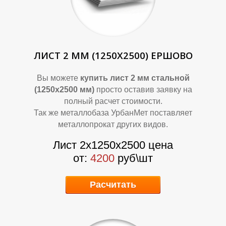
О
О
ЛИСТ 2 ММ (1250Х2500) ЕРШОВО
Вы можете
купить лист 2 мм стальной
(1250х2500 мм)
просто оставив заявку на
полный расчет стоимости.
Так же металлобаза УрбанМет поставляет
металлопрокат других видов.
Лист 2х1250х2500 цена
от:
4200
руб\шт
Расчитать