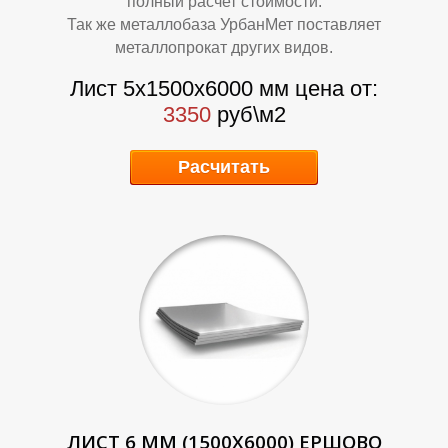
полный расчет стоимости.
Так же металлобаза УрбанМет поставляет
металлопрокат других видов.
Лист 5х1500х6000 мм цена от:
3350
руб\м2
К
К
Расчитать
ЛИСТ 6 ММ (1500Х6000) ЕРШОВО