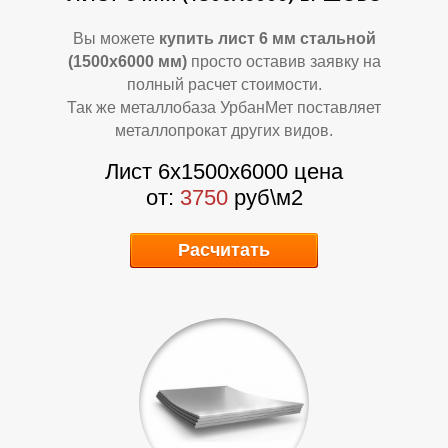
Вы можете
купить лист 6 мм стальной
(1500х6000 мм)
просто оставив заявку на
полный расчет стоимости.
Так же металлобаза УрбанМет поставляет
металлопрокат других видов.
Лист 6х1500х6000 цена
от:
3750
руб\м2
А
А
Расчитать