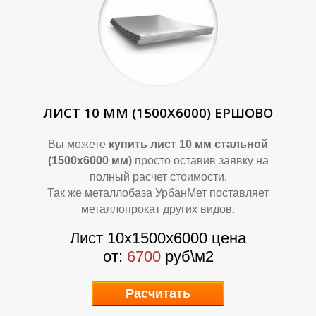
Т
Т
ЛИСТ 10 ММ (1500Х6000) ЕРШОВО
Вы можете
купить лист 10 мм стальной
(1500х6000 мм)
просто оставив заявку на
полный расчет стоимости.
Так же металлобаза УрбанМет поставляет
металлопрокат других видов.
Лист 10х1500х6000 цена
от:
6700
руб\м2
Расчитать