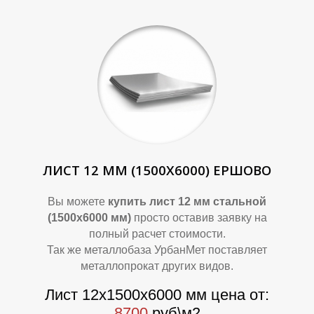
П
П
ЛИСТ 12 ММ (1500Х6000) ЕРШОВО
Вы можете
купить лист 12 мм стальной
(1500х6000 мм)
просто оставив заявку на
полный расчет стоимости.
Так же металлобаза УрбанМет поставляет
металлопрокат других видов.
Лист 12х1500х6000 мм цена от:
8700
руб\м2