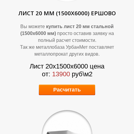
ЛИСТ 20 ММ (1500Х6000) ЕРШОВО
Вы можете
купить лист 20 мм стальной
Т
Т
(1500х6000 мм)
просто оставив заявку на
полный расчет стоимости.
Так же металлобаза УрбанМет поставляет
металлопрокат других видов.
Лист 20х1500х6000 цена
от:
13900
руб\м2
Расчитать