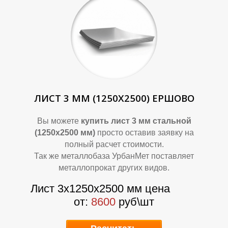
П
П
ЛИСТ 3 ММ (1250Х2500) ЕРШОВО
Вы можете
купить лист 3 мм стальной
(1250х2500 мм)
просто оставив заявку на
полный расчет стоимости.
Так же металлобаза УрбанМет поставляет
металлопрокат других видов.
Лист 3х1250х2500 мм цена
от:
8600
руб\шт