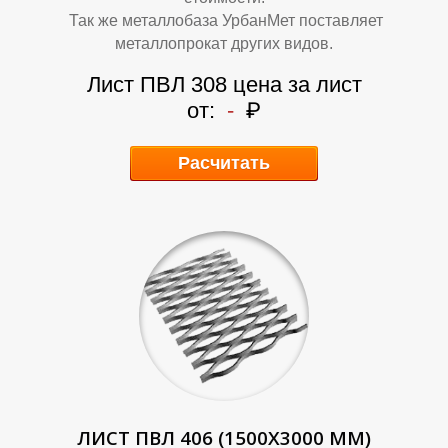
А
А
Так же металлобаза УрбанМет поставляет
металлопрокат других видов.
Лист ПВЛ 308 цена за лист
от:
-
₽
Расчитать
ЛИСТ ПВЛ 406 (1500Х3000 ММ)