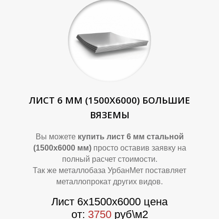
ЛИСТ 6 ММ (1500Х6000) БОЛЬШИЕ
А
А
ВЯЗЕМЫ
Вы можете
купить лист 6 мм стальной
(1500х6000 мм)
просто оставив заявку на
полный расчет стоимости.
Так же металлобаза УрбанМет поставляет
металлопрокат других видов.
Лист 6х1500х6000 цена
от:
3750
руб\м2