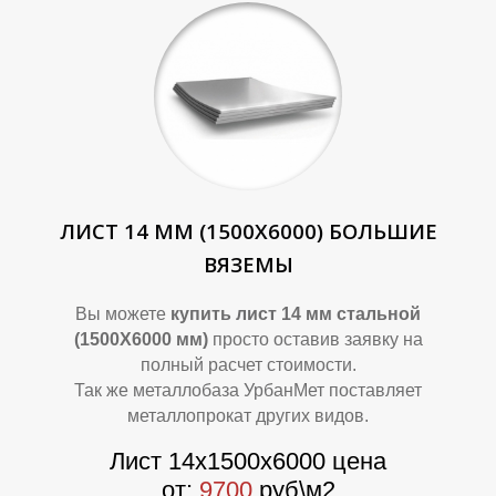
О
О
ЛИСТ 14 ММ (1500Х6000) БОЛЬШИЕ
ВЯЗЕМЫ
Вы можете
купить лист 14 мм стальной
(1500Х6000 мм)
просто оставив заявку на
полный расчет стоимости.
Так же металлобаза УрбанМет поставляет
металлопрокат других видов.
Лист 14х1500х6000 цена
от:
9700
руб\м2