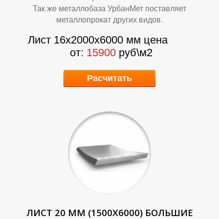
Так же металлобаза УрбанМет поставляет
металлопрокат других видов.
Лист 16х2000х6000 мм цена
Т
Т
от:
15900
руб\м2
Расчитать
ЛИСТ 20 ММ (1500Х6000) БОЛЬШИЕ